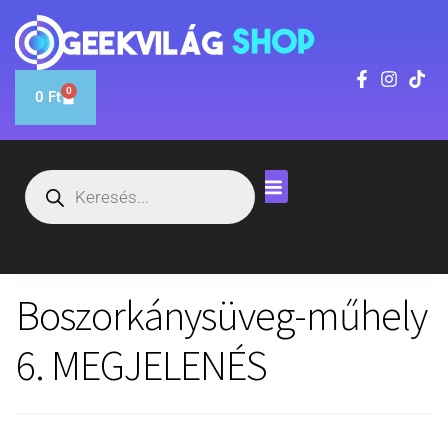
0
0
Ft
Boszorkánysüveg-műhely
6. MEGJELENÉS