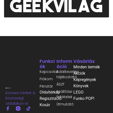
Funkci
Inform
Vásárlás
Ók
Áció
Minden termék
Kapcsolat
Adatkezelési
Akciók
tájékoztató
Fiókom
Képregények
ÁSZF
Könyvek
Pénztár
Szállítási
Oldaltérkép
LEGO
Kövess minket a
feltételek
közösségi
Regisztráció
Funko POP!
oldalakon is!
Útmutató
Kosár