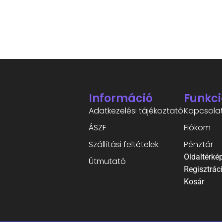
Információ
Funkci
Adatkezelési tájékoztató
Kapcsola
ÁSZF
Fiókom
Szállítási feltételek
Pénztár
Oldaltérké
Útmutató
Regisztrác
Kosár