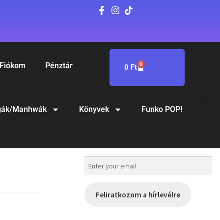
Fiókom
Pénztár
0
0
Ft
ák/Manhwák
Könyvek
Funko POP!
Feliratkozom a hírlevélre