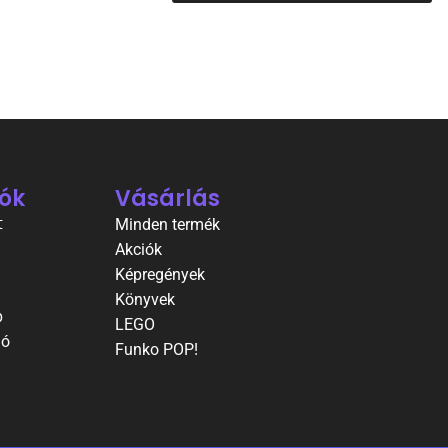
ók
Vásárlás
t
Minden termék
Akciók
Képregények
Könyvek
p
LEGO
ió
Funko POP!