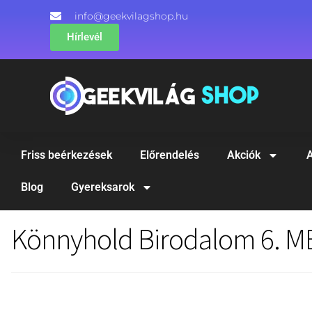
info@geekvilagshop.hu
Hírlevél
Friss beérkezések
Előrendelés
Akciók
A
Blog
Gyereksarok
Könnyhold Birodalom 6. 