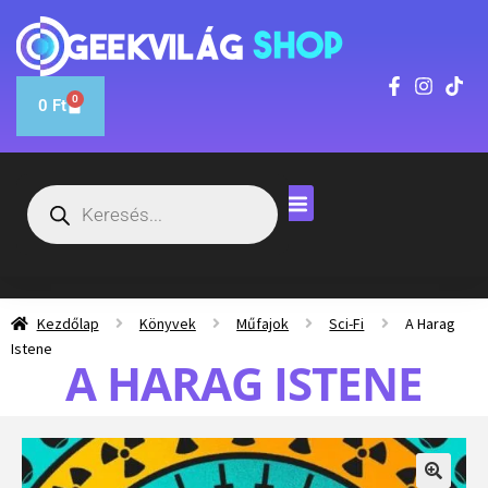
0
0
Ft
Kezdőlap
Könyvek
Műfajok
Sci-Fi
A Harag
Istene
A HARAG ISTENE