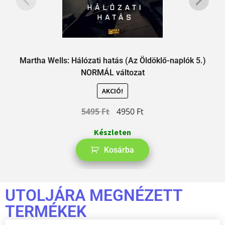
Martha Wells: Hálózati hatás (Az Öldöklő-naplók 5.)
A
NORMÁL változat
AKCIÓ!
5495
Ft
4950
Ft
Készleten
Kosárba
UTOLJÁRA MEGNÉZETT
TERMÉKEK