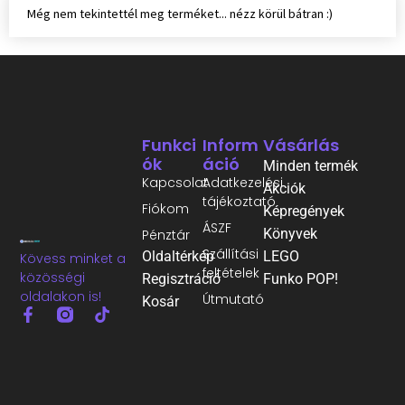
Még nem tekintettél meg terméket... nézz körül bátran :)
Funkci
Inform
Vásárlás
Ók
Áció
Minden termék
Kapcsolat
Adatkezelési
Akciók
tájékoztató
Fiókom
Képregények
ÁSZF
Könyvek
Pénztár
Szállítási
Oldaltérkép
LEGO
Kövess minket a
feltételek
közösségi
Regisztráció
Funko POP!
oldalakon is!
Útmutató
Kosár