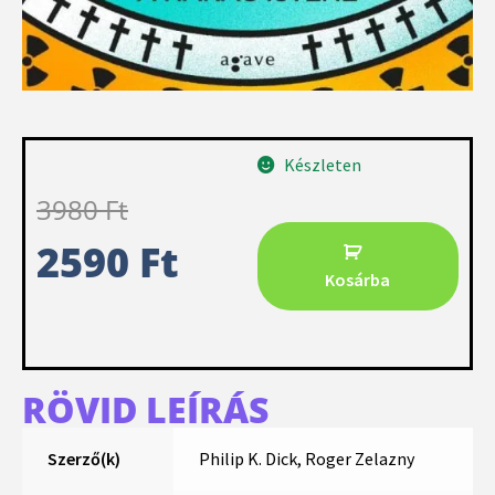
Készleten
3980
Ft
2590
Ft
Kosárba
RÖVID LEÍRÁS
Szerző(k)
Philip K. Dick, Roger Zelazny