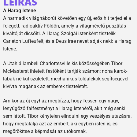
LEÍRÁS
A Harag Istene
A harmadik világháborút követően egy új, erős hit terjed el a
felégett, radioaktív Földön, amely a világméretű pusztítás
kiváltóját dicsőíti. A Harag Szolgái istenként tisztelik
Carleton Lufteufelt, és a Deus Irae nevet adják neki: a Harag
Istene.
A Utah állambeli Charlottesville kis közösségében Tibor
McMasterst ihletett festőként tartják számon; noha karok-
lábak nélkül született, mechanikus toldalékok segítségével
kivívta magának az emberek tiszteletét.
Amikor az új egyház megbízza, hogy fessen egy nagy,
lenyűgöző falfestményt a Harag Istenéről, akit még senki
sem látott, Tibor kénytelen elindulni egy veszélyes utazásra,
hogy megtalálja azt az embert, aki egyben isten is, és
megörökítse a képmását az utókornak.