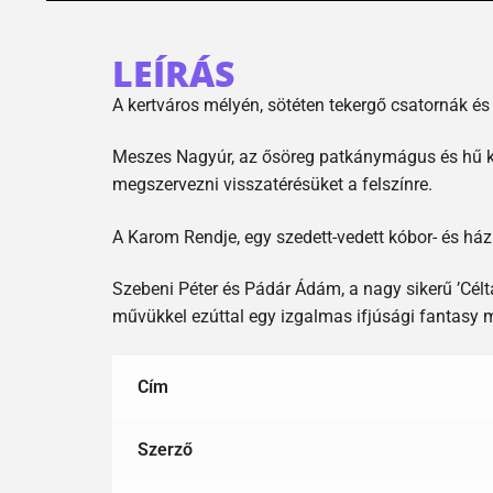
LEÍRÁS
A kertváros mélyén, sötéten tekergő csatornák és
Meszes Nagyúr, az ősöreg patkánymágus és hű kró
megszervezni visszatérésüket a felszínre.
A Karom Rendje, egy szedett-vedett kóbor- és há
Szebeni Péter és Pádár Ádám, a nagy sikerű ’Célt
művükkel ezúttal egy izgalmas ifjúsági fantasy
Cím
Szerző