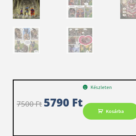
Készleten
5790
Ft
7500
Ft
Kosárba