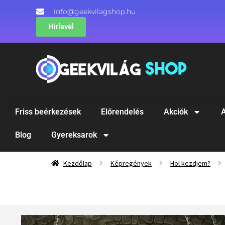
info@geekvilagshop.hu
Hírlevél
Friss beérkezések
Előrendelés
Akciók
A
Blog
Gyereksarok
Kezdőlap
Képregények
Hol kezdjem?