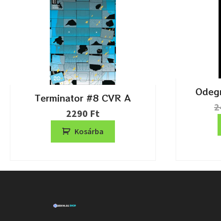
Odegn
Terminator #8 CVR A
2
2290
Ft
Kosárba