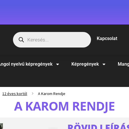
Kapcsolat
ngol nyelvű képregények
Képregények
Mang
12 éves kortól
A Karom Rendje
A KAROM RENDJE
RÖVID LEÍRÁ