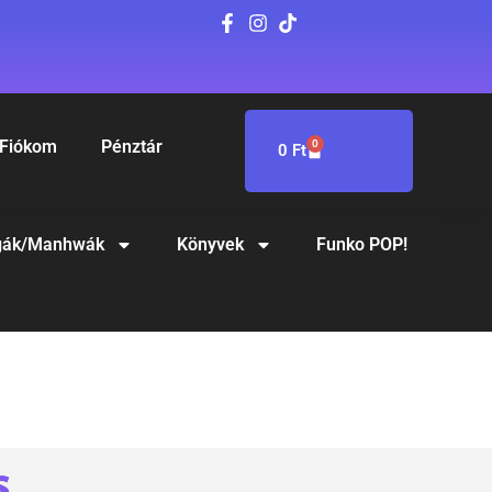
Fiókom
Pénztár
0
0
Ft
ák/Manhwák
Könyvek
Funko POP!
S