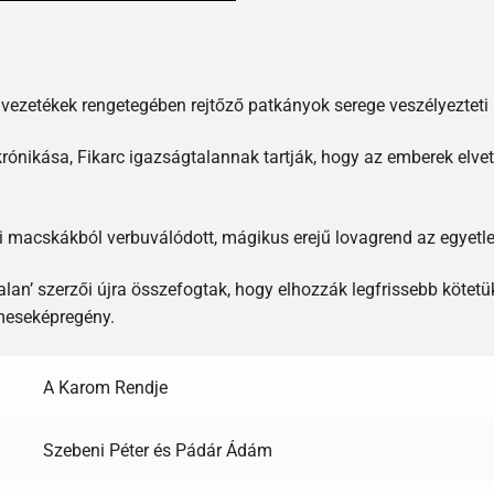
 vezetékek rengetegében rejtőző patkányok serege veszélyezteti 
nikása, Fikarc igazságtalannak tartják, hogy az emberek elvett
zi macskákból verbuválódott, mágikus erejű lovagrend az egyetl
alan’ szerzői újra összefogtak, hogy elhozzák legfrissebb kötetü
 meseképregény.
A Karom Rendje
Szebeni Péter és Pádár Ádám