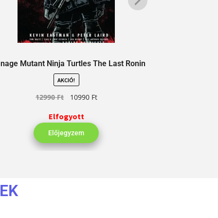
nage Mutant Ninja Turtles The Last Ronin
Attack
AKCIÓ!
12990
Ft
10990
Ft
1
Elfogyott
Előjegyzem
EK