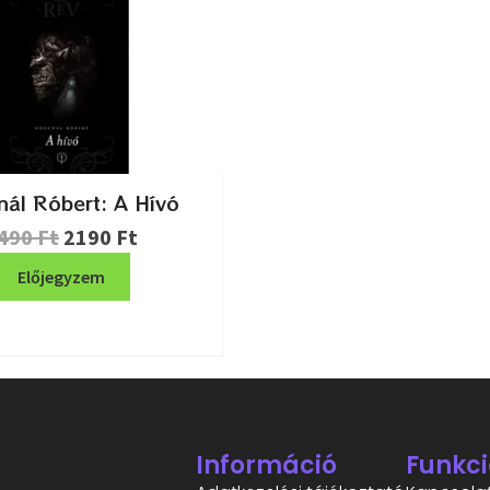
ál Róbert: A Hívó
490
Ft
2190
Ft
Előjegyzem
Információ
Funkci