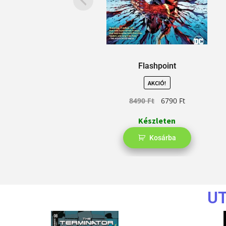
Flashpoint
AKCIÓ!
8490
Ft
6790
Ft
Készleten
Kosárba
U