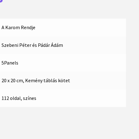
A Karom Rendje
Szebeni Péter és Pádár Ádám
5Panels
20 x 20 cm, Kemény táblás kötet
112 oldal, színes