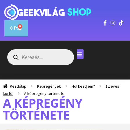
0
0
Ft
Kezdőlap
Képregények
Hol kezdjem?
12 éves
kortól
A képregény története
A KÉPREGÉNY
TÖRTÉNETE