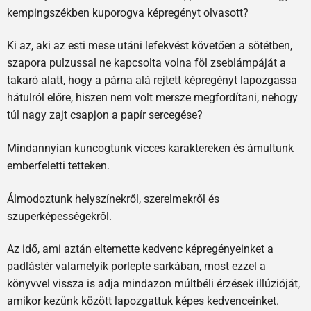
kempingszékben kuporogva képregényt olvasott?
Ki az, aki az esti mese utáni lefekvést követően a sötétben,
szapora pulzussal ne kapcsolta volna föl zseblámpáját a
takaró alatt, hogy a párna alá rejtett képregényt lapozgassa
hátulról előre, hiszen nem volt mersze megfordítani, nehogy
túl nagy zajt csapjon a papír sercegése?
Mindannyian kuncogtunk vicces karaktereken és ámultunk
emberfeletti tetteken.
Álmodoztunk helyszínekről, szerelmekről és
szuperképességekről.
Az idő, ami aztán eltemette kedvenc képregényeinket a
padlástér valamelyik porlepte sarkában, most ezzel a
könyvvel vissza is adja mindazon múltbéli érzések illúzió­ját,
amikor kezünk között lapozgattuk képes kedvenceinket.