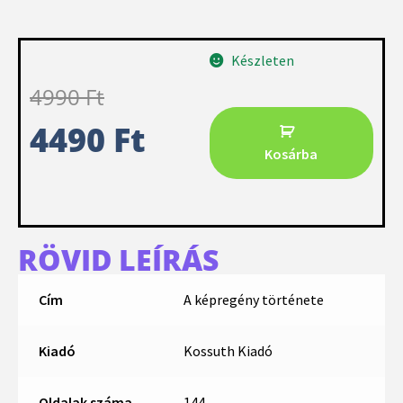
Készleten
4990
Ft
4490
Ft
Kosárba
RÖVID LEÍRÁS
Cím
A képregény története
Kiadó
Kossuth Kiadó
Oldalak száma
144