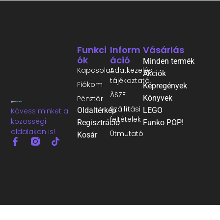
Funkci
Inform
Vásárlás
Ók
Áció
Minden termék
Kapcsolat
Adatkezelési
Akciók
tájékoztató
Fiókom
Képregények
ÁSZF
Könyvek
Pénztár
Szállítási
Oldaltérkép
LEGO
Kövess minket a
feltételek
közösségi
Regisztráció
Funko POP!
oldalakon is!
Útmutató
Kosár