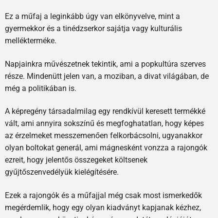
Ez a műfaj a leginkább úgy van elkönyvelve, mint a
gyermekkor és a tinédzserkor sajátja vagy kulturális
mellékterméke.
Napjainkra művészetnek tekintik, ami a popkultúra szerves
része. Mindenütt jelen van, a moziban, a divat világában, de
még a politikában is.
A képregény társadalmilag egy rendkívül keresett termékké
vált, ami annyira sokszínű és megfoghatatlan, hogy képes
az érzelmeket messzemenően felkorbácsolni, ugyanakkor
olyan boltokat generál, ami mágnesként vonzza a rajongók
ezreit, hogy jelentős összegeket költsenek
gyűjtőszenvedélyük kielégítésére.
Ezek a rajongók és a műfajjal még csak most ismerkedők
megérdemlik, hogy egy olyan kiadványt kapjanak kézhez,