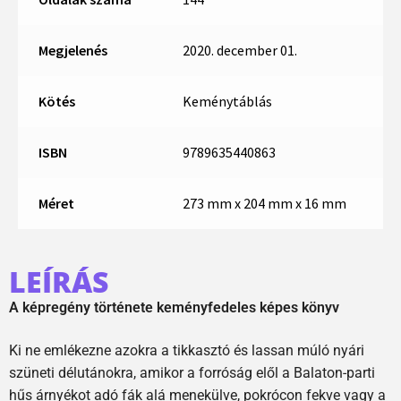
Megjelenés
2020. december 01.
Kötés
Keménytáblás
ISBN
9789635440863
Méret
273 mm x 204 mm x 16 mm
LEÍRÁS
A képregény története keményfedeles képes könyv
Ki ne emlékezne azokra a tikkasztó és lassan múló nyári
szüneti délutánokra, amikor a forróság elől a Balaton-­parti
hűs árnyékot adó fák alá menekülve, pokrócon fekve vagy a