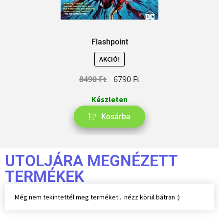
Flashpoint
AKCIÓ!
8490
Ft
6790
Ft
Készleten
Kosárba
UTOLJÁRA MEGNÉZETT
TERMÉKEK
Még nem tekintettél meg terméket... nézz körül bátran :)