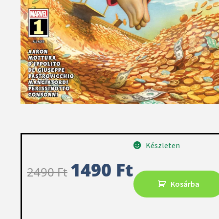
Készleten
1490
Ft
2490
Ft
Kosárba