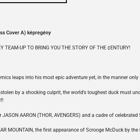
oss Cover A) képregény
EY TEAM-UP TO BRING YOU THE STORY OF THE ¢ENTURY!
comics leaps into his most epic adventure yet, in the manner onl
en by a shocking culprit, the world’s toughest duck must unde
f!
ter JASON AARON (THOR, AVENGERS) and a cadre of celebrated S
EAR MOUNTAIN, the first appearance of Scrooge McDuck by th