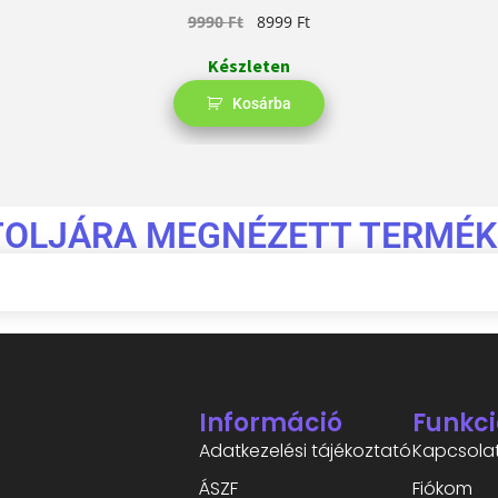
9990
Ft
8999
Ft
Készleten
Kosárba
TOLJÁRA MEGNÉZETT TERMÉK
Információ
Funkci
Adatkezelési tájékoztató
Kapcsola
ÁSZF
Fiókom