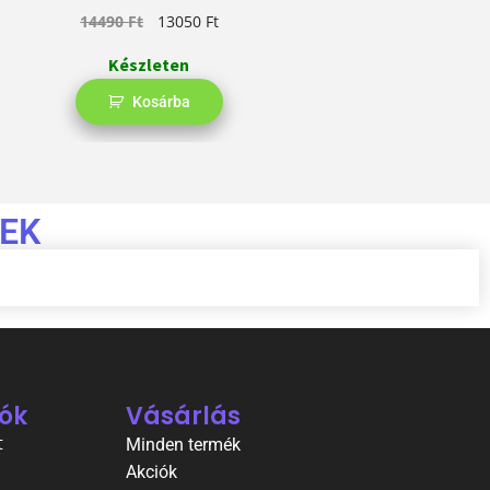
14490
Ft
13050
Ft
1
Készleten
Kosárba
EK
ók
Vásárlás
t
Minden termék
Akciók