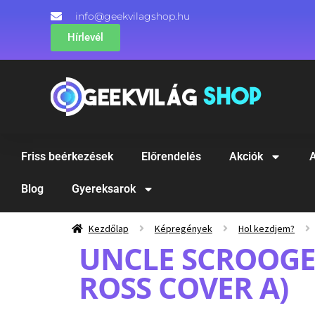
info@geekvilagshop.hu
Hírlevél
Friss beérkezések
Előrendelés
Akciók
A
Blog
Gyereksarok
Kezdőlap
Képregények
Hol kezdjem?
UNCLE SCROOGE 
ROSS COVER A)