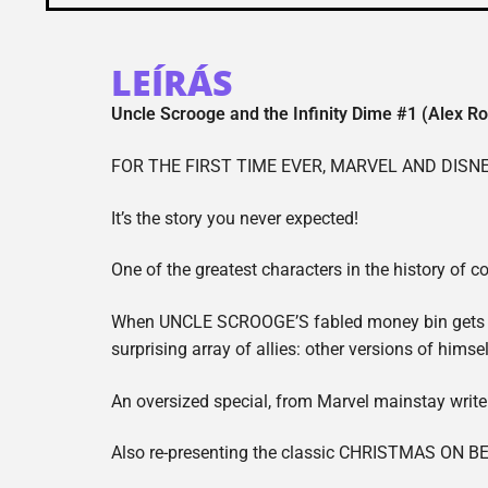
LEÍRÁS
Uncle Scrooge and the Infinity Dime #1 (Alex R
FOR THE FIRST TIME EVER, MARVEL AND DISN
It’s the story you never expected!
One of the greatest characters in the history of 
When UNCLE SCROOGE’S fabled money bin gets stol
surprising array of allies: other versions of himsel
An oversized special, from Marvel mainstay wri
Also re-presenting the classic CHRISTMAS ON B