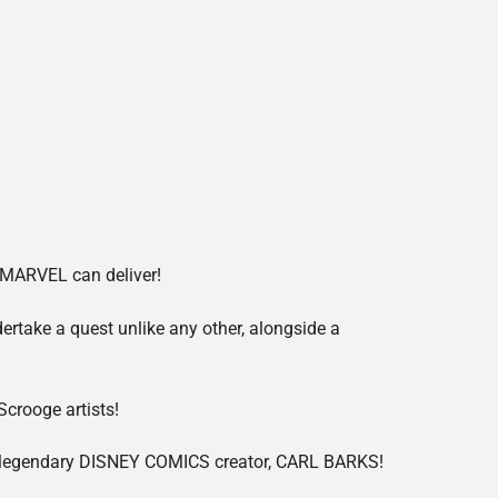
y MARVEL can deliver!
rtake a quest unlike any other, alongside a
crooge artists!
e legendary DISNEY COMICS creator, CARL BARKS!