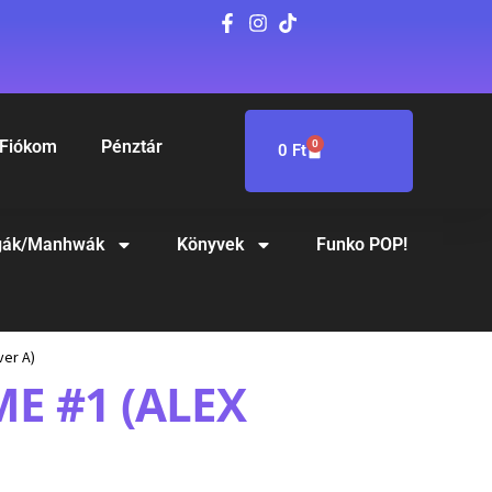
Fiókom
Pénztár
0
0
Ft
ák/Manhwák
Könyvek
Funko POP!
ver A)
E #1 (ALEX