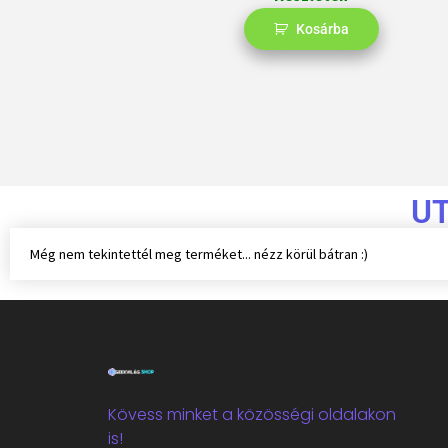
Kosárba
U
Még nem tekintettél meg terméket... nézz körül bátran :)
Kövess minket a közösségi oldalakon
is!