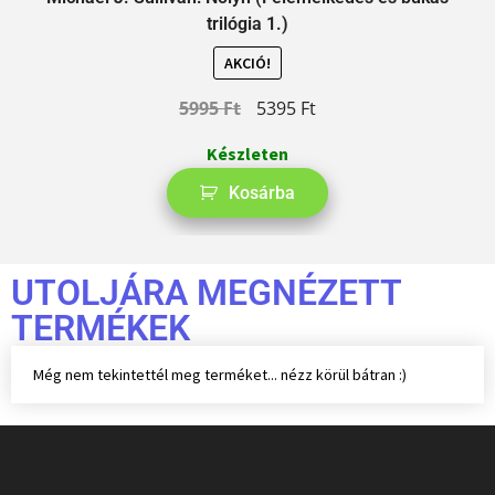
trilógia 1.)
AKCIÓ!
5995
Ft
5395
Ft
Készleten
Kosárba
UTOLJÁRA MEGNÉZETT
TERMÉKEK
Még nem tekintettél meg terméket... nézz körül bátran :)