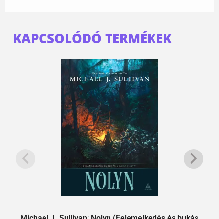
KAPCSOLÓDÓ TERMÉKEK
Michael J. Sullivan: Nolyn (Felemelkedés és bukás