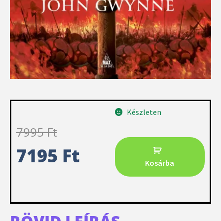
Készleten
7995
Ft
7195
Ft
Kosárba