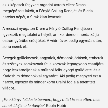
akik képesek fegyvert ragadni Asroth ellen: Drassil
megtépázott lakóit, a Fénylő Csillag Rendjét, és Bleda
harcias népét, a Sirak-klán lovasait.
A messzi nyugaton Drem a Fénylő Csillag Rendjében
igyekszik megtalálni a helyét, amikor démoni horda zárja
ostromgyűrűbe erődjüket. A védművek pedig egymás után,
sorra esnek el…
Seregek gyülekeznek, angyalok, démonok, óriások, emberek
és szörnyek sorakoznak fel a korszak legnagyobb csatájára,
hogy leszámoljanak a múltból felbugyogó gyűlölettel és a
Kadoshim démonokkal egyaránt. Aki pedig megnyeri ezt a
harcot, egyszer és mindenkorra uralni fogja a teremtett
világot…
„Ez a könyv felidézte bennem, hogy miért is szerettem bele
annak idején a fantasybe”
Robin Hobb