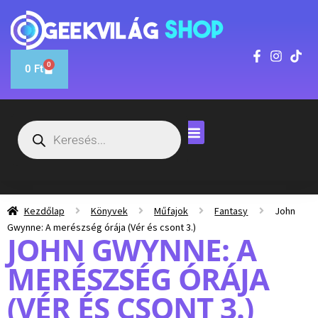
0
0
Ft
Kezdőlap
Könyvek
Műfajok
Fantasy
John
Gwynne: A merészség órája (Vér és csont 3.)
JOHN GWYNNE: A
MERÉSZSÉG ÓRÁJA
(VÉR ÉS CSONT 3.)