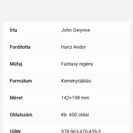
Írta
John Gwynne
Fordította
Harci Andor
Műfaj
Fantasy regény
Formátum
Keménytáblás
Méret
142×198 mm
Oldalszám
Kb. 600 oldal
ISBN
978-963-470-439-3