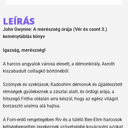
LEÍRÁS
John Gwynne: A merészség órája (Vér és csont 3.)
keménytáblás könyv
Igazság, merészség!
A harcos angyalok városa elesett, a démonkirály, Asroth
kiszabadult csillagkő börtönéből.
Szörnyek és szektások, Kadoshim démonok és újjáélesztett
rémségek gyülekeznek a zászlai alatt, és ördögi arája, a
hitszegő Fritha oldalán arra készül, hogy az egész világot
borzasztó uralma alá hajtsa.
A Forn-erdő rengetegében Riv és a túlélő Ben-Elim harcosok
kétségbeesetten igyekeznek szövetségbe kovácsolni azokat,