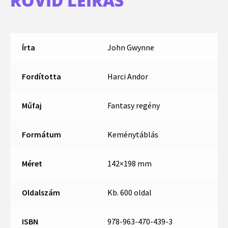
RÖVID LEÍRÁS
Írta
John Gwynne
Fordította
Harci Andor
Műfaj
Fantasy regény
Formátum
Keménytáblás
Méret
142×198 mm
Oldalszám
Kb. 600 oldal
ISBN
978-963-470-439-3