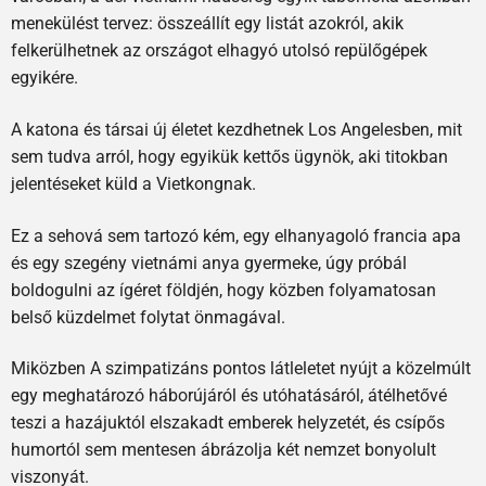
menekülést tervez: összeállít egy listát azokról, akik
felkerülhetnek az országot elhagyó utolsó repülőgépek
egyikére.
A katona és társai új életet kezdhetnek Los Angelesben, mit
sem tudva arról, hogy egyikük kettős ügynök, aki titokban
jelentéseket küld a Vietkongnak.
Ez a sehová sem tartozó kém, egy elhanyagoló francia apa
és egy szegény vietnámi anya gyermeke, úgy próbál
boldogulni az ígéret földjén, hogy közben folyamatosan
belső küzdelmet folytat önmagával.
Miközben A szimpatizáns pontos látleletet nyújt a közelmúlt
egy meghatározó háborújáról és utóhatásáról, átélhetővé
teszi a hazájuktól elszakadt emberek helyzetét, és csípős
humortól sem mentesen ábrázolja két nemzet bonyolult
viszonyát.