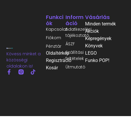
Funkci
Inform
Vásárlás
Ók
Áció
Minden termék
Kapcsolat
Adatkezelési
Akciók
tájékoztató
Fiókom
Képregények
ÁSZF
Könyvek
Pénztár
Szállítási
Oldaltérkép
LEGO
Kövess minket a
feltételek
közösségi
Regisztráció
Funko POP!
oldalakon is!
Útmutató
Kosár
©2026 Minden jog fenntartva