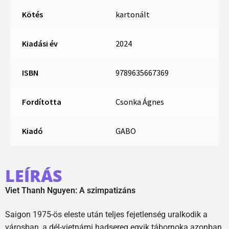
Kötés
kartonált
Kiadási év
2024
ISBN
9789635667369
Fordította
Csonka Ágnes
Kiadó
GABO
LEÍRÁS
Viet Thanh Nguyen: A szimpatizáns
Saigon 1975-ös eleste után teljes fejetlenség uralkodik a
városban, a dél-vietnámi hadsereg egyik tábornoka azonban