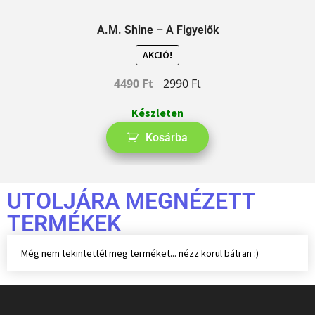
A.M. Shine – A Figyelők
AKCIÓ!
4490
Ft
2990
Ft
Készleten
Kosárba
UTOLJÁRA MEGNÉZETT
TERMÉKEK
Még nem tekintettél meg terméket... nézz körül bátran :)