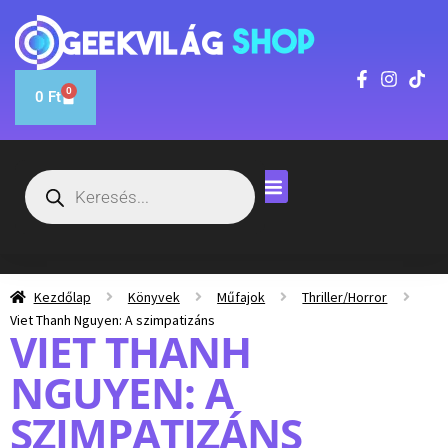
0
0
Ft
Kezdőlap
Könyvek
Műfajok
Thriller/Horror
Viet Thanh Nguyen: A szimpatizáns
VIET THANH
NGUYEN: A
SZIMPATIZÁNS