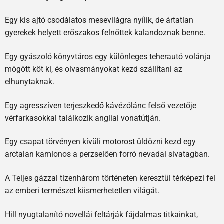
Egy kis ajtó csodálatos mesevilágra nyílik, de ártatlan
gyerekek helyett erőszakos felnőttek kalandoznak benne.
Egy gyászoló könyvtáros egy különleges teherautó volánja
mögött köt ki, és olvasmányokat kezd szállítani az
elhunytaknak.
Egy agresszíven terjeszkedő kávézólánc felső vezetője
vérfarkasokkal találkozik angliai vonatútján.
Egy csapat törvényen kívüli motorost üldözni kezd egy
arctalan kamionos a perzselően forró nevadai sivatagban.
A Teljes gázzal tizenhárom történeten keresztül térképezi fel
az emberi természet kiismerhetetlen világát.
Hill nyugtalanító novellái feltárják fájdalmas titkainkat,