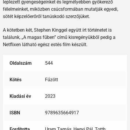
leplezett gyengeségeinket és legmélyebben gyökerező
félelmeinket, miközben csúcsformában mutatják egyedi,
sötét képzelőerőről tanúskodó szerzőjüket.
A kötetben két, Stephen Kinggel együtt írt történetet is
találunk, „A magas fűben” című kisregényükből pedig a
Netflixen látható egész estés film készült.
Oldalszám
544
Kötés
Fűzött
Kiadási év
2023
ISBN
9789635664917
Fordította
Uram Tamás, Hegyi Pál, Totth