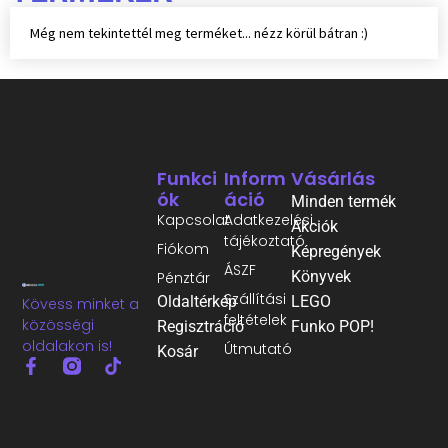
Még nem tekintettél meg terméket... nézz körül bátran :)
Funkci
Inform
Vásárlás
Ók
Áció
Minden termék
Kapcsolat
Adatkezelési
Akciók
tájékoztató
Fiókom
Képregények
ÁSZF
Könyvek
Pénztár
Szállítási
Oldaltérkép
LEGO
Kövess minket a
feltételek
közösségi
Regisztráció
Funko POP!
oldalakon is!
Útmutató
Kosár