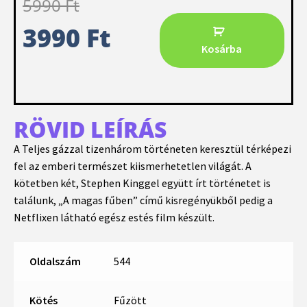
5990
Ft
3990
Ft
Kosárba
RÖVID LEÍRÁS
A Teljes gázzal tizenhárom történeten keresztül térképezi
fel az emberi természet kiismerhetetlen világát. A
kötetben két, Stephen Kinggel együtt írt történetet is
találunk, „A magas fűben” című kisregényükből pedig a
Netflixen látható egész estés film készült.
Oldalszám
544
Kötés
Fűzött