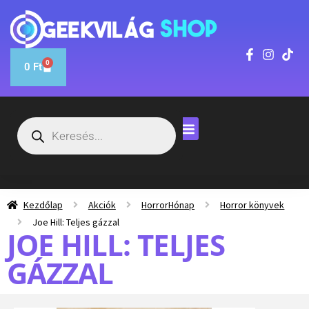
0
0
Ft
Kezdőlap
Akciók
HorrorHónap
Horror könyvek
Joe Hill: Teljes gázzal
JOE HILL: TELJES
GÁZZAL