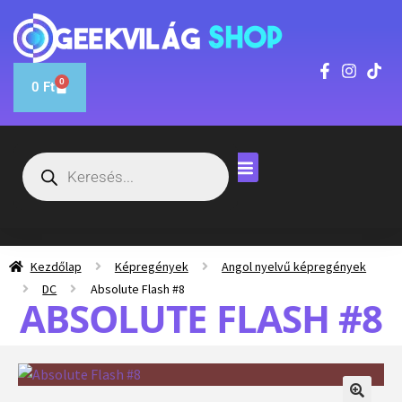
0
0
Ft
Kezdőlap
Képregények
Angol nyelvű képregények
DC
Absolute Flash #8
ABSOLUTE FLASH #8