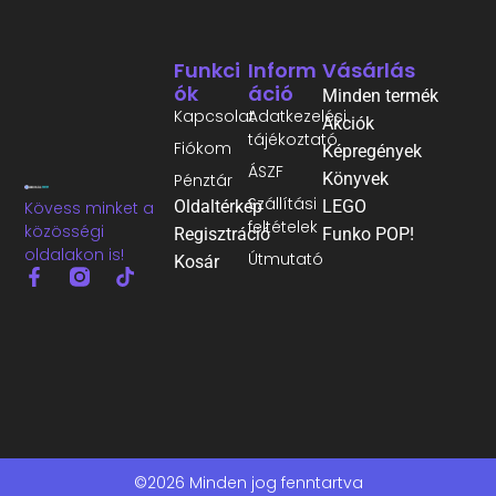
Funkci
Inform
Vásárlás
Ók
Áció
Minden termék
Kapcsolat
Adatkezelési
Akciók
tájékoztató
Fiókom
Képregények
ÁSZF
Könyvek
Pénztár
Szállítási
Oldaltérkép
LEGO
Kövess minket a
feltételek
közösségi
Regisztráció
Funko POP!
oldalakon is!
Útmutató
Kosár
©2026 Minden jog fenntartva