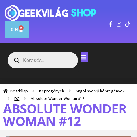
0
0
Ft
Kezdőlap
Képregények
Angol nyelvű képregények
DC
Absolute Wonder Woman #12
ABSOLUTE WONDER
WOMAN #12