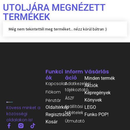
UTOLJÁRA MEGNÉZETT
TERMÉKEK
Még nem tekintettél meg terméket... nézz körül bátran :)
Funkci
Inform
Vásárlás
Ók
Áció
Minden termék
Kapcsolat
Adatkezelési
Akciók
tájékoztató
Fiókom
Képregények
ÁSZF
Könyvek
Pénztár
Szállítási
Oldaltérkép
LEGO
Kövess minket a
feltételek
közösségi
Regisztráció
Funko POP!
oldalakon is!
Útmutató
Kosár