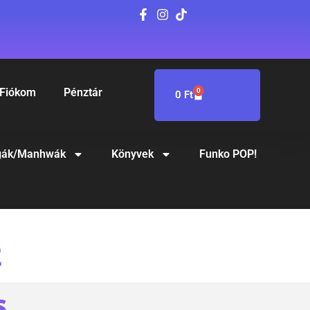
Fiókom
Pénztár
0
0
Ft
ák/Manhwák
Könyvek
Funko POP!
2
S