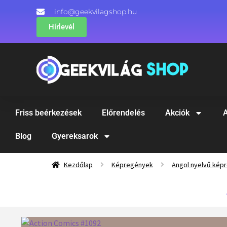
info@geekvilagshop.hu
Hírlevél
Friss beérkezések
Előrendelés
Akciók
A
Blog
Gyereksarok
Kezdőlap
Képregények
Angol nyelvű kép