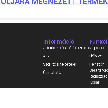
TOLJÁRA MEGNÉZETT TERMÉK
Információ
Funkci
Adatkezelési tájékoztató
Kapcsola
ÁSZF
Fiókom
Szállítási feltételek
Pénztár
Oldaltérké
Útmutató
Regisztrác
Kosár
©2026 Minden jog fenntartva