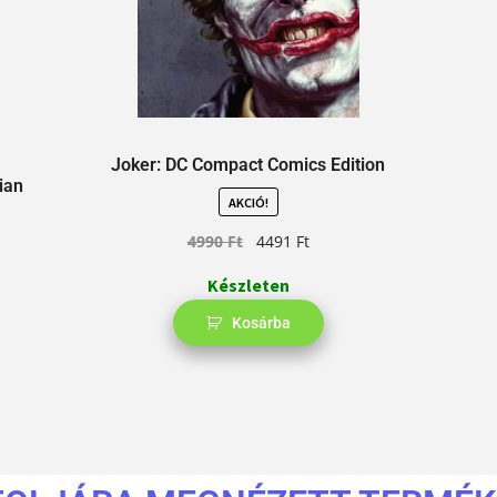
Joker: DC Compact Comics Edition
ian
AKCIÓ!
4990
Ft
4491
Ft
Készleten
Kosárba