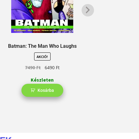
Batman: The Man Who Laughs
Green Arrow: 
AKCIÓ!
7490
Ft
6490
Ft
Készleten
Kosárba