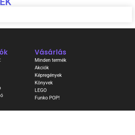
EK
ók
Vásárlás
t
Minden termék
Akciók
Képregények
Könyvek
p
LEGO
ió
Funko POP!