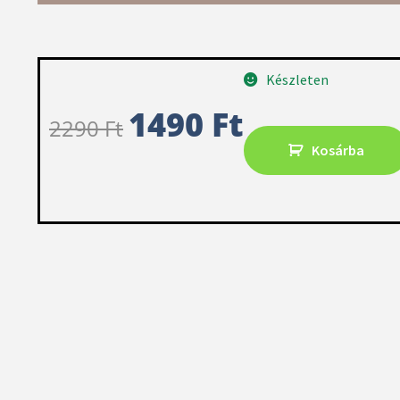
Készleten
1490
Ft
2290
Ft
Kosárba