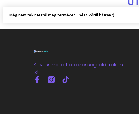
U
Még nem tekintettél meg terméket... nézz körül bátran :)
Kövess minket a közösségi oldalakon
is!