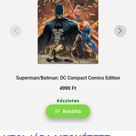
A
Superman/Batman: DC Compact Comics Edition
4990
Ft
Készleten
Kosárba