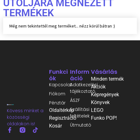
UTOLJÁRA MEGNÉZETT
TERMÉKEK
Még nem tekintettél meg terméket... nézz körül bátran :)
Funkci
Inform
Vásárlás
Ók
Áció
Minden termék
Kapcsolat
Adatkezelési
Akciók
tájékoztató
Fiókom
Képregények
ÁSZF
Könyvek
Pénztár
Szállítási
Oldaltérkép
LEGO
Kövess minket a
feltételek
közösségi
Regisztráció
Funko POP!
oldalakon is!
Útmutató
Kosár