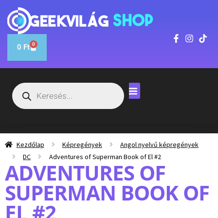
0
0
Ft
Kezdőlap
Képregények
Angol nyelvű képregények
DC
Adventures of Superman Book of El #2
ADVENTURES OF
SUPERMAN BOOK OF
EL #2