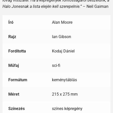
lovag visszatér. Ha a képregények fontosságáról beszélünk, a
Halo Jonesnak a lista elején kell szerepelnie.”
– Neil Gaiman
Író
Alan Moore
Rajz
Ian Gibson
Fordította
Kodaj Dániel
Műfaj
sci-fi
Formátum
keménytáblás
Méret
215 x 275 mm
Színezés
színes képregény