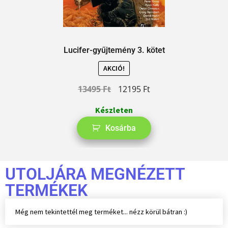
Lucifer-gyűjtemény 3. kötet
AKCIÓ!
13495
Ft
12195
Ft
Készleten
Kosárba
UTOLJÁRA MEGNÉZETT
TERMÉKEK
Még nem tekintettél meg terméket... nézz körül bátran :)