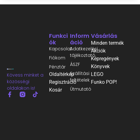
Funkci
Inform
Vásárlás
Ók
Áció
Minden termék
Kapcsolat
Adatkezelési
Akciók
tájékoztató
Fiókom
Képregények
ÁSZF
Könyvek
Pénztár
Szállítási
Oldaltérkép
LEGO
Kövess minket a
feltételek
közösségi
Regisztráció
Funko POP!
oldalakon is!
Útmutató
Kosár