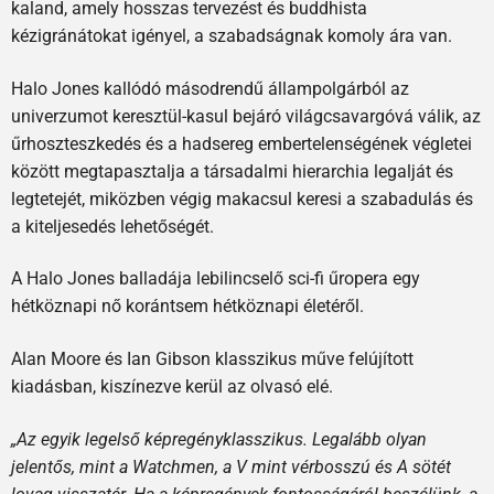
kaland, amely hosszas tervezést és buddhista
kézigránátokat igényel, a szabadságnak komoly ára van.
Halo Jones kallódó másodrendű állampolgárból az
univerzumot keresztül-kasul bejáró világcsavargóvá válik, az
űrhoszteszkedés és a hadsereg embertelenségének végletei
között megtapasztalja a társadalmi hierarchia legalját és
legtetejét, miközben végig makacsul keresi a szabadulás és
a kiteljesedés lehetőségét.
A Halo Jones balladája lebilincselő sci-fi űropera egy
hétköznapi nő korántsem hétköznapi életéről.
Alan Moore és Ian Gibson klasszikus műve felújított
kiadásban, kiszínezve kerül az olvasó elé.
„Az egyik legelső képregényklasszikus. Legalább olyan
jelentős, mint a Watchmen, a V mint vérbosszú és A sötét