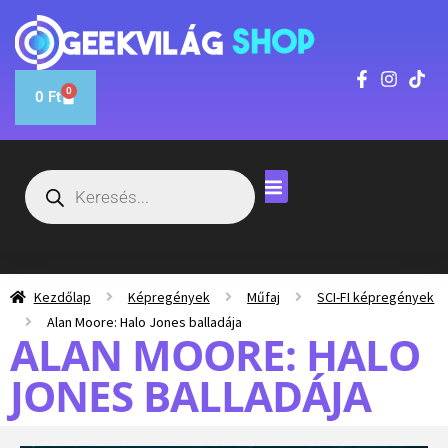
0
0
Ft
Kezdőlap
Képregények
Műfaj
SCI-FI képregények
Alan Moore: Halo Jones balladája
ALAN MOORE: HALO
JONES BALLADÁJA