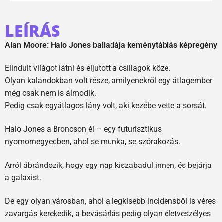
LEÍRÁS
Alan Moore: Halo Jones balladája keménytáblás képregény
Elindult világot látni és eljutott a csillagok közé.
Olyan kalandokban volt része, amilyenekről egy átlagember
még csak nem is álmodik.
Pedig csak egyátlagos lány volt, aki kezébe vette a sorsát.
Halo Jones a Broncson él – egy futurisztikus
nyomornegyedben, ahol se munka, se szórakozás.
Arról ábrándozik, hogy egy nap kiszabadul innen, és bejárja
a galaxist.
De egy olyan városban, ahol a legkisebb incidensből is véres
zavargás kerekedik, a bevásárlás pedig olyan életveszélyes