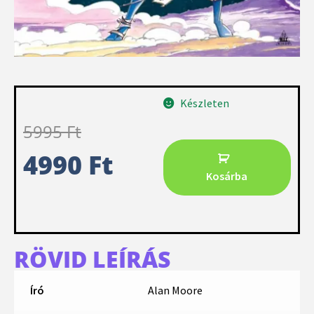
Készleten
5995
Ft
4990
Ft
Kosárba
RÖVID LEÍRÁS
Író
Alan Moore