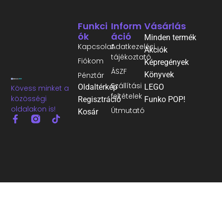
Funkci
Inform
Vásárlás
Ók
Áció
Minden termék
Kapcsolat
Adatkezelési
Akciók
tájékoztató
Fiókom
Képregények
ÁSZF
Könyvek
Pénztár
Szállítási
Oldaltérkép
LEGO
Kövess minket a
feltételek
közösségi
Regisztráció
Funko POP!
oldalakon is!
Útmutató
Kosár
©2026 Minden jog fenntartva