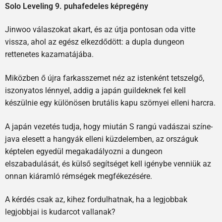
Solo Leveling 9. puhafedeles képregény
Jinwoo válaszokat akart, és az útja pontosan oda vitte
vissza, ahol az egész elkezdődött: a dupla dungeon
rettenetes kazamatájába.
Miközben ő újra farkasszemet néz az istenként tetszelgő,
iszonyatos lénnyel, addig a japán guildeknek fel kell
készülnie egy különösen brutális kapu szörnyei elleni harcra.
A japán vezetés tudja, hogy miután S rangú vadászai színe-
java elesett a hangyák elleni küzdelemben, az országuk
képtelen egyedül megakadályozni a dungeon
elszabadulását, és külső segítséget kell igénybe venniük az
onnan kiáramló rémségek megfékezésére.
A kérdés csak az, kihez fordulhatnak, ha a legjobbak
legjobbjai is kudarcot vallanak?