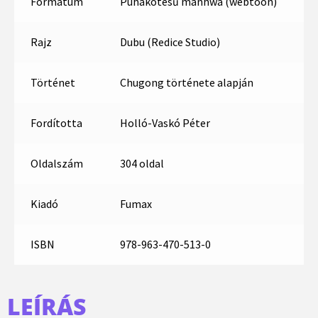
Formátum
Puhakötésű manhwa (webtoon)
Rajz
Dubu (Redice Studio)
Történet
Chugong története alapján
Fordította
Holló-Vaskó Péter
Oldalszám
304 oldal
Kiadó
Fumax
ISBN
978-963-470-513-0
LEÍRÁS