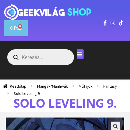
0
0
Ft
Kezdőlap
Mangák/Manhwák
Műfajok
Fantasy
Solo Leveling 9.
SOLO LEVELING 9.