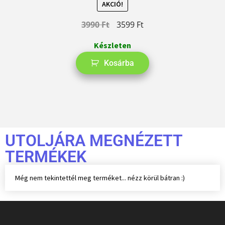
AKCIÓ!
3990
Ft
3599
Ft
Készleten
Kosárba
UTOLJÁRA MEGNÉZETT
TERMÉKEK
Még nem tekintettél meg terméket... nézz körül bátran :)