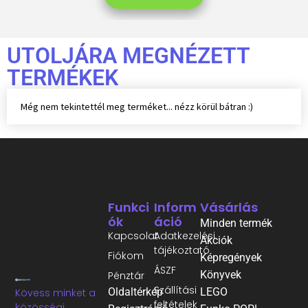
UTOLJÁRA MEGNÉZETT
TERMÉKEK
Még nem tekintettél meg terméket... nézz körül bátran :)
Funkci
Inform
Vásárlás
Ók
Áció
Minden termék
Kapcsolat
Adatkezelési
Akciók
tájékoztató
Fiókom
Képregények
ÁSZF
Könyvek
Pénztár
Szállítási
Oldaltérkép
LEGO
Kövess minket a
feltételek
közösségi