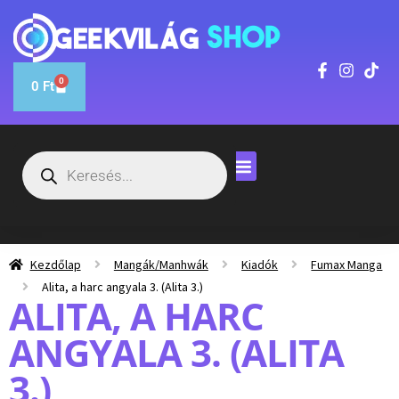
0
0
Ft
Kezdőlap
Mangák/Manhwák
Kiadók
Fumax Manga
Alita, a harc angyala 3. (Alita 3.)
ALITA, A HARC
ANGYALA 3. (ALITA
3.)