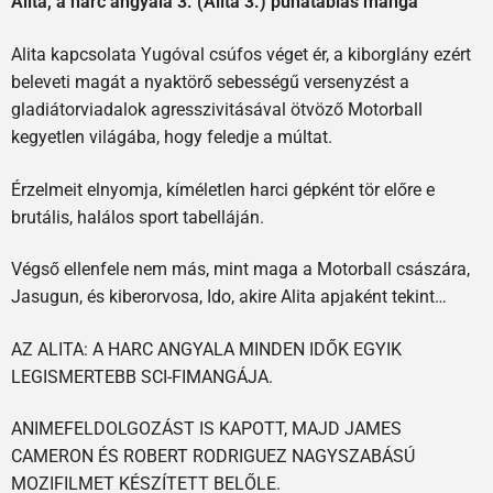
Alita, a harc angyala 3. (Alita 3.) puhatáblás manga
Alita kapcsolata Yugóval csúfos véget ér, a kiborglány ezért
beleveti magát a nyaktörő sebességű versenyzést a
gladiátorviadalok agresszivitásával ötvöző Motorball
kegyetlen világába, hogy feledje a múltat.
Érzelmeit elnyomja, kíméletlen harci gépként tör előre e
brutális, halálos sport tabelláján.
Végső ellenfele nem más, mint maga a Motorball császára,
Jasugun, és kiberorvosa, Ido, akire Alita apjaként tekint…
AZ ALITA: A HARC ANGYALA MINDEN IDŐK EGYIK
LEGISMERTEBB SCI-FIMANGÁJA.
ANIMEFELDOLGOZÁST IS KAPOTT, MAJD JAMES
CAMERON ÉS ROBERT RODRIGUEZ NAGYSZABÁSÚ
MOZIFILMET KÉSZÍTETT BELŐLE.