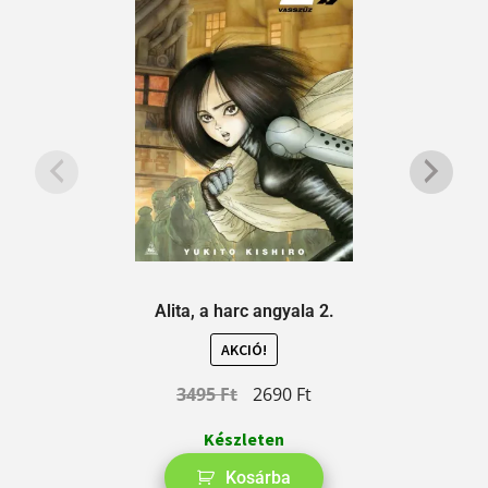
Alita, a harc angyala 2.
AKCIÓ!
3495
Ft
2690
Ft
Készleten
Kosárba