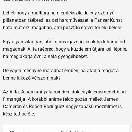
Lehet, hogy a múltjára nem emlékszik, de egy szörnyű
pillanatban ráébred: az ősi harcművészet, a Panzer Kunst
hatalmát őrzi magában, ami pusztító erővel tör elő belőle.
Egy olyan világban, ahol nincs igazság, csak ha kiharcolod
magadnak, Alita ráébred, hogy a küzdelem útjára kell lépnie,
ha meg akarja óvni a nála gyengébbeket.
De vajon mennyire maradhat emberi, ha átadja magát a
benne lakozó vérszomjnak?
Az Alita: A harc angyala minden idők egyik legismertebb sci-
fi mangája. A korábbi anime feldolgozás mellett James
Cameron és Robert Rodriguez nagyszabású mozifilmet is
készített belőle.