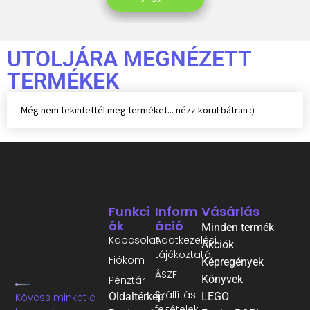
UTOLJÁRA MEGNÉZETT
TERMÉKEK
Még nem tekintettél meg terméket... nézz körül bátran :)
Funkci
Inform
Vásárlás
Ók
Áció
Minden termék
Kapcsolat
Adatkezelési
Akciók
tájékoztató
Fiókom
Képregények
ÁSZF
Könyvek
Pénztár
Szállítási
Oldaltérkép
LEGO
Kövess minket a
feltételek