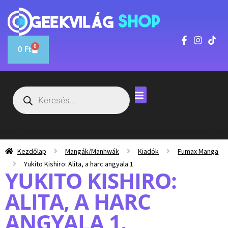
0
0
Ft
Kezdőlap
Mangák/Manhwák
Kiadók
Fumax Manga
Yukito Kishiro: Alita, a harc angyala 1.
YUKITO KISHIRO:
ALITA, A HARC
ANGYALA 1.