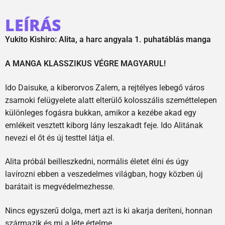
LEÍRÁS
Yukito Kishiro: Alita, a harc angyala 1. puhatáblás manga
A MANGA KLASSZIKUS VÉGRE MAGYARUL!
Ido Daisuke, a kiberorvos Zalem, a rejtélyes lebegő város
zsarnoki felügyelete alatt elterülő kolosszális szeméttelepen
különleges fogásra bukkan, amikor a kezébe akad egy
emlékeit vesztett kiborg lány leszakadt feje. Ido Alitának
nevezi el őt és új testtel látja el.
Alita próbál beilleszkedni, normális életet élni és úgy
lavírozni ebben a veszedelmes világban, hogy közben új
barátait is megvédelmezhesse.
Nincs egyszerű dolga, mert azt is ki akarja deríteni, honnan
származik és mi a léte értelme.