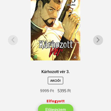
Kárhozott vér 3.
AKCIÓ!
5995
Ft
5395
Ft
Elfogyott
Előjegyzem