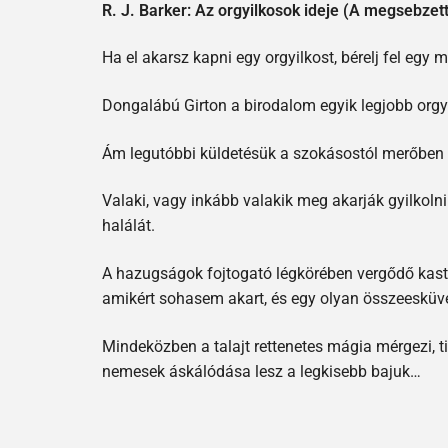
R. J. Barker: Az orgyilkosok ideje (A megsebzett
Ha el akarsz kapni egy orgyilkost, bérelj fel egy 
Dongalábú Girton a birodalom egyik legjobb orgyi
Ám legutóbbi küldetésük a szokásostól merőben elt
Valaki, vagy inkább valakik meg akarják gyilkolni
halálát.
A hazugságok fojtogató légkörében vergődő kastély
amikért sohasem akart, és egy olyan összeesküvé
Mindeközben a talajt rettenetes mágia mérgezi, 
nemesek áskálódása lesz a legkisebb bajuk…