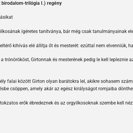
 birodalom-trilógia I.) regény
másikat
lkosának ígéretes tanítványa, bár még csak tanulmányainak elej
érő kihívás elé állítja őt és mesterét: ezúttal nem elvenniük, 
 a trónörököst, Girtonnak és mesterének pedig le kell lepleznie a
 falai között Girton olyan barátokra lel, akikre sohasem számítot
sbe csöppen, amely akár az egész királyságot romjaiba dönthet
titokzatos erők ébredeznek és az orgyilkosoknak szembe kell né