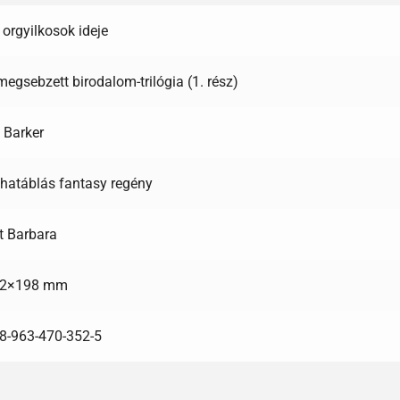
 orgyilkosok ideje
megsebzett birodalom-trilógia (1. rész)
 Barker
hatáblás fantasy regény
t Barbara
2×198 mm
8-963-470-352-5