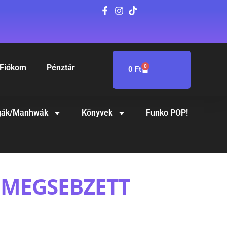
Fiókom
Pénztár
0
0
Ft
ák/Manhwák
Könyvek
Funko POP!
A MEGSEBZETT