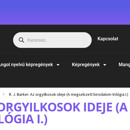
Kapcsolat
ngol nyelvű képregények
Képregények
Mang
R. J. Barker: Az orgyilkosok ideje (A megsebzett birodalom-trilógia I.)
Z ORGYILKOSOK IDEJE (
ÓGIA I.)