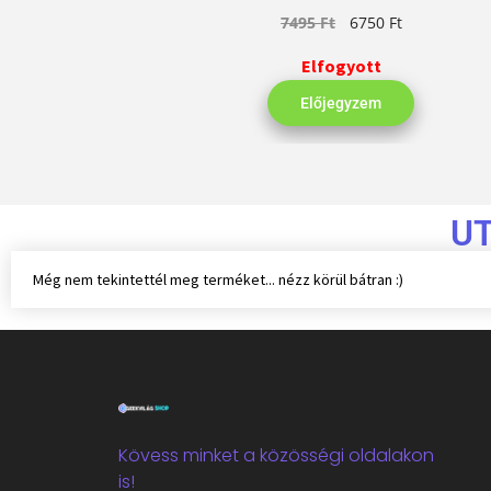
7495
Ft
6750
Ft
Elfogyott
Előjegyzem
U
Még nem tekintettél meg terméket... nézz körül bátran :)
Kövess minket a közösségi oldalakon
is!