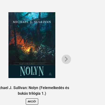
chael J. Sullivan: Nolyn (Felemelkedés és
Michael J. Sul
bukás trilógia 1.)
AKCIÓ!