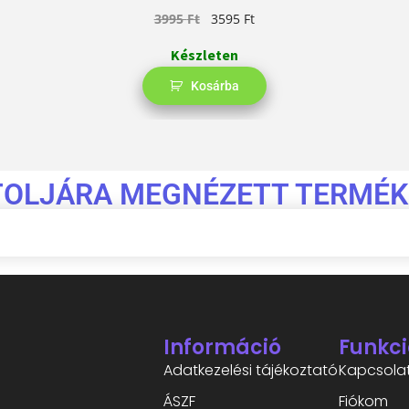
3995
Ft
3595
Ft
Készleten
Kosárba
TOLJÁRA MEGNÉZETT TERMÉK
Információ
Funkci
Adatkezelési tájékoztató
Kapcsola
ÁSZF
Fiókom