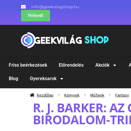
info@geekvilagshop.hu
Hírlevél
Friss beérkezések
Előrendelés
Akciók
A
Blog
Gyereksarok
Kezdőlap
Könyvek
Műfajok
Fantasy
R. J. BARKER: A
BIRODALOM-TRIL