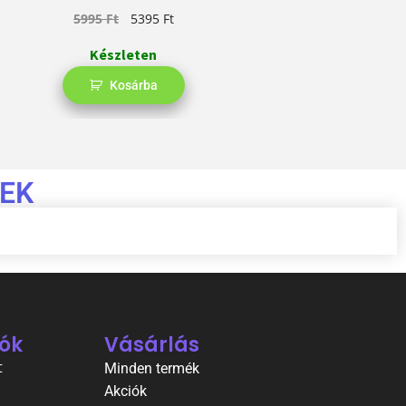
5995
Ft
5395
Ft
Készleten
Kosárba
EK
ók
Vásárlás
t
Minden termék
Akciók