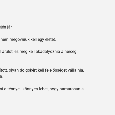
én jár.
hanem megóvniuk kell egy életet.
z árulót, és meg kell akadályoznia a herceg
t, olyan dolgokért kell felelősséget vállalnia,
i.
zni a ténnyel: könnyen lehet, hogy hamarosan a