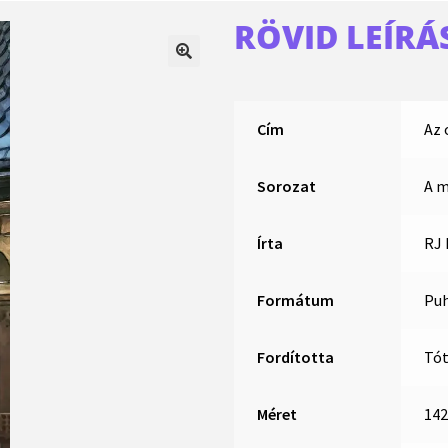
RÖVID LEÍRÁ
Cím
Az 
Sorozat
A m
Írta
RJ 
Formátum
Puh
Fordította
Tót
Méret
14