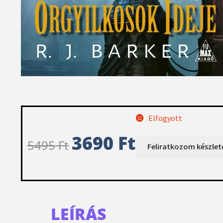
Elfogyott
3690
Ft
5495
Ft
LEÍRÁS