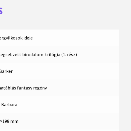
S
orgyilkosok ideje
egsebzett birodalom-trilógia (1. rész)
Barker
atáblás fantasy regény
 Barbara
2×198 mm