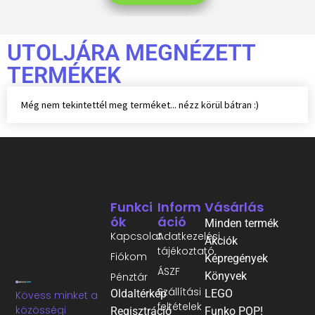
UTOLJÁRA MEGNÉZETT
TERMÉKEK
Még nem tekintettél meg terméket... nézz körül bátran :)
Funkci
Inform
Vásárlás
Ók
Áció
Minden termék
Kapcsolat
Adatkezelési
Akciók
tájékoztató
Fiókom
Képregények
ÁSZF
Könyvek
Pénztár
Szállítási
Oldaltérkép
LEGO
Kövess minket a
feltételek
közösségi
Regisztráció
Funko POP!