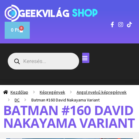
0
0
Ft
Kezdőlap
Képregények
Angol nyelvű képregények
DC
Batman #160 David Nakayama Variant
BATMAN #160 DAVID
NAKAYAMA VARIANT