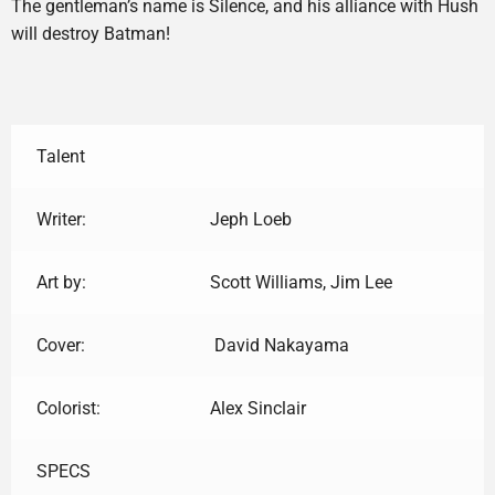
The gentleman’s name is Silence, and his alliance with Hush
will destroy Batman!
Talent
Writer:
Jeph Loeb
Art by:
Scott Williams, Jim Lee
Cover:
David Nakayama
Colorist:
Alex Sinclair
SPECS