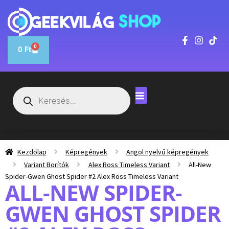
0
0
Ft
Kezdőlap
Képregények
Angol nyelvű képregények
Variant Borítók
Alex Ross Timeless Variant
All-New
Spider-Gwen Ghost Spider #2 Alex Ross Timeless Variant
ALL-NEW SPIDER-
GWEN GHOST SPIDER