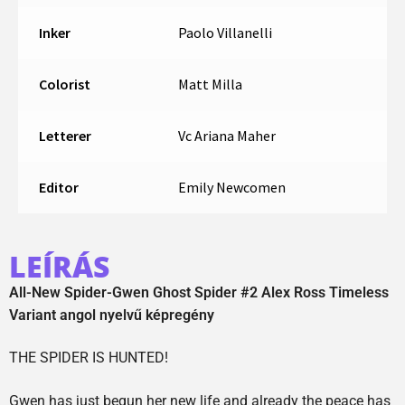
Inker
Paolo Villanelli
Colorist
Matt Milla
Letterer
Vc Ariana Maher
Editor
Emily Newcomen
LEÍRÁS
All-New Spider-Gwen Ghost Spider #2 Alex Ross Timeless
Variant angol nyelvű képregény
THE SPIDER IS HUNTED!
Gwen has just begun her new life and already the peace has