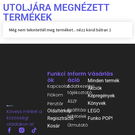
UTOLJÁRA MEGNÉZETT
TERMÉKEK
Még nem tekintettél meg terméket... nézz körül bátran :)
Funkci
Inform
Vásárlás
Ók
Áció
Minden termék
Kapcsolat
Adatkezelési
Akciók
tájékoztató
Fiókom
Képregények
ÁSZF
Könyvek
Pénztár
Szállítási
Oldaltérkép
LEGO
Kövess minket a
feltételek
közösségi
Regisztráció
Funko POP!
oldalakon is!
Útmutató
Kosár