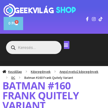
0
0
Ft
Kezdőlap
Képregények
Angol nyelvű képregények
DC
Batman #160 Frank Quitely Variant
BATMAN #160
FRANK QUITELY
VARIANT