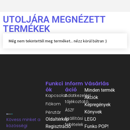
UTOLJÁRA MEGNÉZETT
TERMÉKEK
Még nem tekintettél meg terméket... nézz körül bátran :)
Funkci
Inform
Vásárlás
Ók
Áció
Minden termék
Kapcsolat
Adatkezelési
Akciók
tájékoztató
Fiókom
Képregények
ÁSZF
Könyvek
Pénztár
Szállítási
Oldaltérkép
LEGO
Kövess minket a
feltételek
közösségi
Regisztráció
Funko POP!