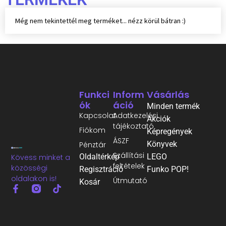
Még nem tekintettél meg terméket... nézz körül bátran :)
Funkci
Inform
Vásárlás
Ók
Áció
Minden termék
Kapcsolat
Adatkezelési
Akciók
tájékoztató
Fiókom
Képregények
ÁSZF
Könyvek
Pénztár
Szállítási
Oldaltérkép
LEGO
Kövess minket a
feltételek
közösségi
Regisztráció
Funko POP!
oldalakon is!
Útmutató
Kosár