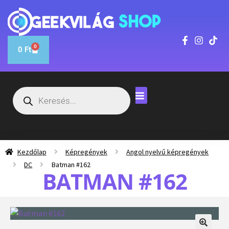
0
0
Ft
Kezdőlap
Képregények
Angol nyelvű képregények
DC
Batman #162
BATMAN #162