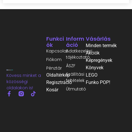
Funkci
Inform
Vásárlás
Ók
Áció
Minden termék
Kapcsolat
Adatkezelési
Akciók
tájékoztató
Fiókom
Képregények
ÁSZF
Könyvek
Pénztár
Szállítási
Oldaltérkép
LEGO
Kövess minket a
feltételek
közösségi
Regisztráció
Funko POP!
oldalakon is!
Útmutató
Kosár