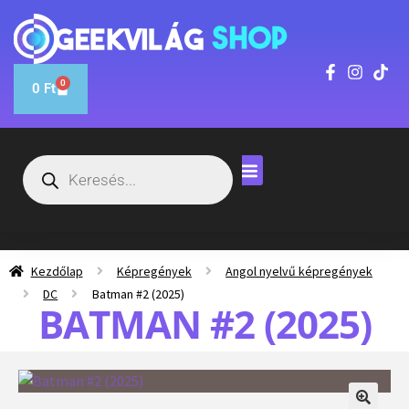
0
0
Ft
Kezdőlap
Képregények
Angol nyelvű képregények
DC
Batman #2 (2025)
BATMAN #2 (2025)