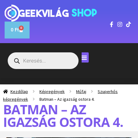
0
0
Ft
Kezdőlap
Képregények
Műfaj
Szuperhős
képregények
Batman – Az igazság ostora 4.
BATMAN – AZ
IGAZSÁG OSTORA 4.