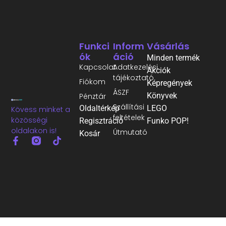
Funkci
Inform
Vásárlás
Ók
Áció
Minden termék
Kapcsolat
Adatkezelési
Akciók
tájékoztató
Fiókom
Képregények
ÁSZF
Könyvek
Pénztár
Szállítási
Oldaltérkép
LEGO
Kövess minket a
feltételek
közösségi
Regisztráció
Funko POP!
oldalakon is!
Útmutató
Kosár