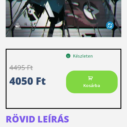
Készleten
4495
Ft
4050
Ft
Kosárba
RÖVID LEÍRÁS