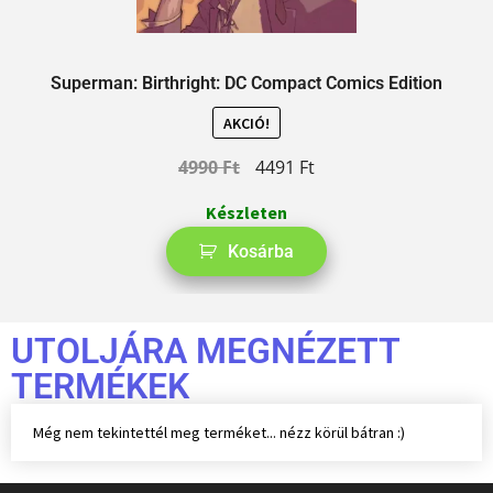
Superman: Birthright: DC Compact Comics Edition
AKCIÓ!
4990
Ft
4491
Ft
Készleten
Kosárba
UTOLJÁRA MEGNÉZETT
TERMÉKEK
Még nem tekintettél meg terméket... nézz körül bátran :)