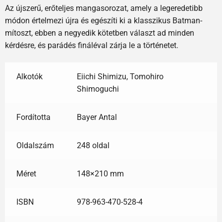
Az újszerű, erőteljes mangasorozat, amely a legeredetibb
módon értelmezi újra és egészíti ki a klasszikus Batman-
mítoszt, ebben a negyedik kötetben választ ad minden
kérdésre, és parádés fináléval zárja le a történetet.
Alkotók
Eiichi Shimizu, Tomohiro
Shimoguchi
Fordította
Bayer Antal
Oldalszám
248 oldal
Méret
148×210 mm
ISBN
978-963-470-528-4