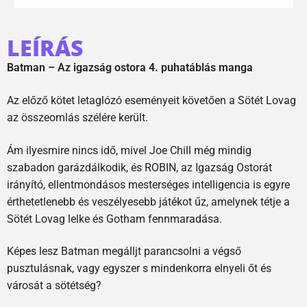
LEÍRÁS
Batman – Az igazság ostora 4. puhatáblás manga
Az előző kötet letaglózó eseményeit követően a Sötét Lovag
az összeomlás szélére került.
Ám ilyesmire nincs idő, mivel Joe Chill még mindig
szabadon garázdálkodik, és ROBIN, az Igazság Ostorát
irányító, ellentmondásos mesterséges intelligencia is egyre
érthetetlenebb és veszélyesebb játékot űz, amelynek tétje a
Sötét Lovag lelke és Gotham fennmaradása.
Képes lesz Batman megálljt parancsolni a végső
pusztulásnak, vagy egyszer s mindenkorra elnyeli őt és
városát a sötétség?