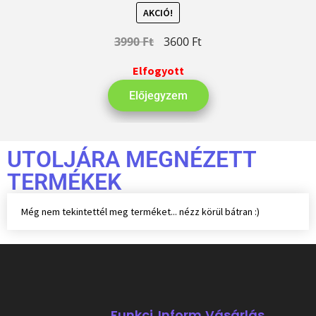
AKCIÓ!
3990
Ft
3600
Ft
Elfogyott
Előjegyzem
UTOLJÁRA MEGNÉZETT
TERMÉKEK
Még nem tekintettél meg terméket... nézz körül bátran :)
Funkci
Inform
Vásárlás