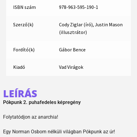
ISBN szám
978-963-595-190-1
Szerző(k)
Cody Ziglar (író), Justin Mason
(illusztrátor)
Fordító(k)
Gábor Bence
Kiadó
Vad Virágok
LEÍRÁS
Pókpunk 2. puhafedeles képregény
Folytatódjon az anarchia!
Egy Norman Osborn nélküli világban Pókpunk az úr!