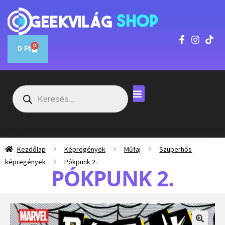
0
0
Ft
Kezdőlap
Képregények
Műfaj
Szuperhős
képregények
Pókpunk 2.
PÓKPUNK 2.