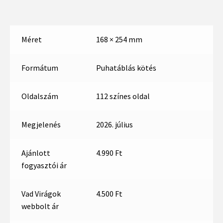
Méret
168 × 254 mm
Formátum
Puhatáblás kötés
Oldalszám
112 színes oldal
Megjelenés
2026. július
Ajánlott
4.990 Ft
fogyasztói ár
Vad Virágok
4.500 Ft
webbolt ár