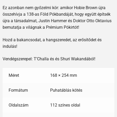
Ez azonban nem győzelmi kör: amikor Hobie Brown újra
összehívja a 138-as Föld Pókbandáját, hogy együtt építsék
újra a társadalmat, Justin Hammer és Doktor Otto Oktavius
bemutatja a világnak a Prémium Pókirtót!
Hozd a bakancsodat, a hangszeredet, az erősítődet és
indulás!
Vendégszerepel: T’Challa és és Shuri Wakandából!
Méret
168 × 254 mm
Formátum
Puhatáblás kötés
Oldalszám
112 színes oldal