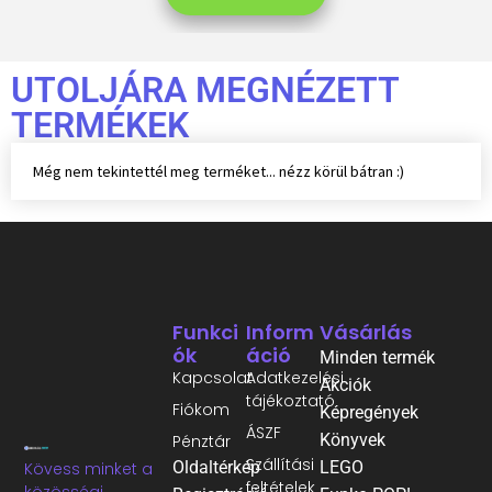
UTOLJÁRA MEGNÉZETT
TERMÉKEK
Még nem tekintettél meg terméket... nézz körül bátran :)
Funkci
Inform
Vásárlás
Ók
Áció
Minden termék
Kapcsolat
Adatkezelési
Akciók
tájékoztató
Fiókom
Képregények
ÁSZF
Könyvek
Pénztár
Szállítási
Oldaltérkép
LEGO
Kövess minket a
feltételek