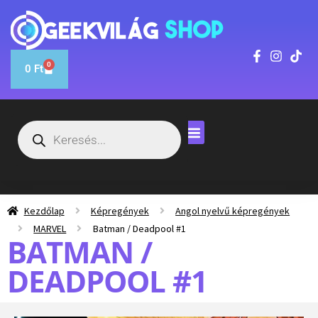
0
0
Ft
Kezdőlap
Képregények
Angol nyelvű képregények
MARVEL
Batman / Deadpool #1
BATMAN /
DEADPOOL #1