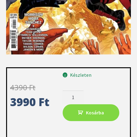
Készleten
4390
Ft
3990
Ft
Kosárba