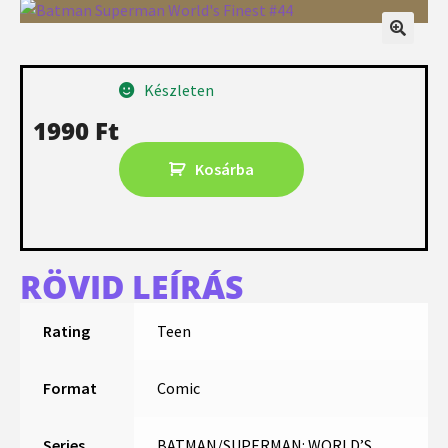
Készleten
1990
Ft
Kosárba
RÖVID LEÍRÁS
Rating
Teen
Format
Comic
Series
BATMAN/SUPERMAN: WORLD’S