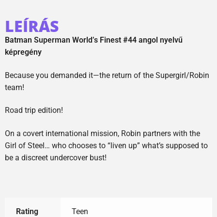
LEÍRÁS
Batman Superman World’s Finest #44 angol nyelvű
képregény
Because you demanded it—the return of the Supergirl/Robin
team!
Road trip edition!
On a covert international mission, Robin partners with the
Girl of Steel… who chooses to “liven up” what’s supposed to
be a discreet undercover bust!
Rating
Teen