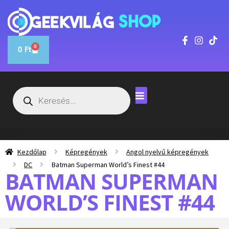
0
0
Ft
Kezdőlap
Képregények
Angol nyelvű képregények
DC
Batman Superman World’s Finest #44
BATMAN SUPERMAN
WORLD’S FINEST #44