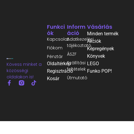
Funkci
Inform
Vásárlás
Ók
Áció
Minden termék
Kapcsolat
Adatkezelési
Akciók
tájékoztató
Fiókom
Képregények
ÁSZF
Könyvek
Pénztár
Szállítási
Oldaltérkép
LEGO
Kövess minket a
feltételek
közösségi
Regisztráció
Funko POP!
oldalakon is!
Útmutató
Kosár