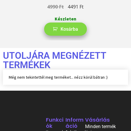
4990
Ft
4491
Ft
Készleten
Kosárba
UTOLJÁRA MEGNÉZETT
TERMÉKEK
Még nem tekintettél meg terméket... nézz körül bátran :)
Funkci
Inform
Vásárlás
Ók
Áció
Minden termék