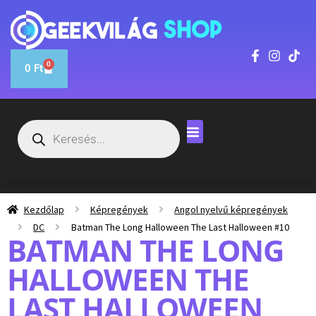
0
0
Ft
Kezdőlap
Képregények
Angol nyelvű képregények
DC
Batman The Long Halloween The Last Halloween #10
BATMAN THE LONG
HALLOWEEN THE
LAST HALLOWEEN