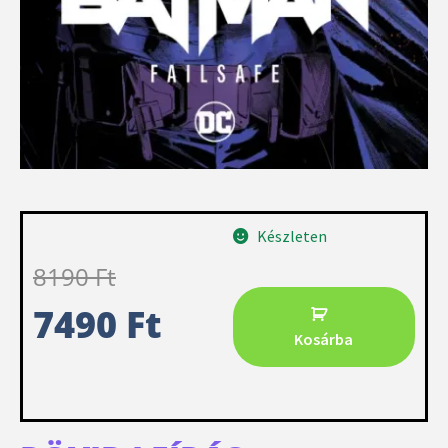
Készleten
8190
Ft
7490
Ft
Kosárba