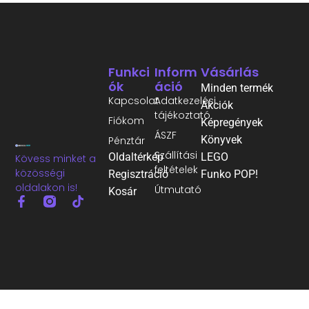
Funkci
Inform
Vásárlás
Ók
Áció
Minden termék
Kapcsolat
Adatkezelési
Akciók
tájékoztató
Fiókom
Képregények
ÁSZF
Könyvek
Pénztár
Szállítási
Oldaltérkép
LEGO
Kövess minket a
feltételek
közösségi
Regisztráció
Funko POP!
oldalakon is!
Útmutató
Kosár