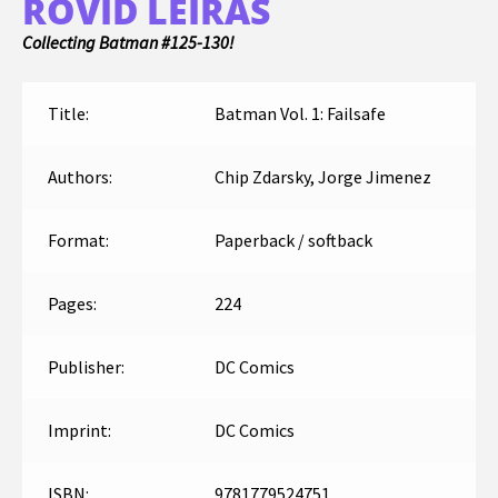
RÖVID LEÍRÁS
Collecting Batman #125-130!
Title:
Batman Vol. 1: Failsafe
Authors:
Chip Zdarsky, Jorge Jimenez
Format:
Paperback / softback
Pages:
224
Publisher:
DC Comics
Imprint:
DC Comics
ISBN:
9781779524751