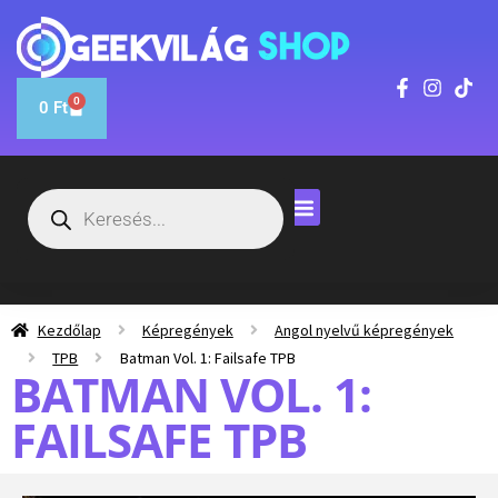
0
0
Ft
Kezdőlap
Képregények
Angol nyelvű képregények
TPB
Batman Vol. 1: Failsafe TPB
BATMAN VOL. 1:
FAILSAFE TPB