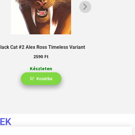
lack Cat #2 Alex Ross Timeless Variant
Wolverine #13
2590
Ft
Készleten
Kosárba
EK