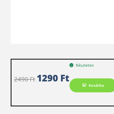
Készleten
1290
Ft
2490
Ft
Kosárba