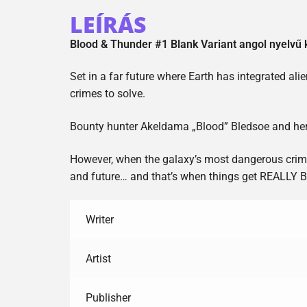
LEÍRÁS
Blood & Thunder #1 Blank Variant angol nyelvű
Set in a far future where Earth has integrated al
crimes to solve.
Bounty hunter Akeldama „Blood” Bledsoe and her c
However, when the galaxy’s most dangerous crimina
and future… and that’s when things get REALLY 
Writer
Artist
Publisher