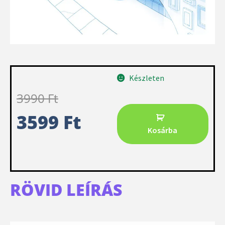
Készleten
3990
Ft
3599
Ft
Kosárba
RÖVID LEÍRÁS