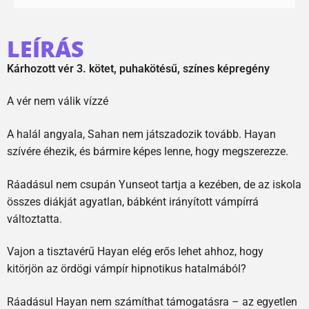
LEÍRÁS
Kárhozott vér 3. kötet, puhakötésű, színes képregény
A vér nem válik vízzé
A halál angyala, Sahan nem játszadozik tovább. Hayan
szívére éhezik, és bármire képes lenne, hogy megszerezze.
Ráadásul nem csupán Yunseot tartja a kezében, de az iskola
összes diákját agyatlan, bábként irányított vámpírrá
változtatta.
Vajon a tisztavérű Hayan elég erős lehet ahhoz, hogy
kitörjön az ördögi vámpír hipnotikus hatalmából?
Ráadásul Hayan nem számíthat támogatásra – az egyetlen