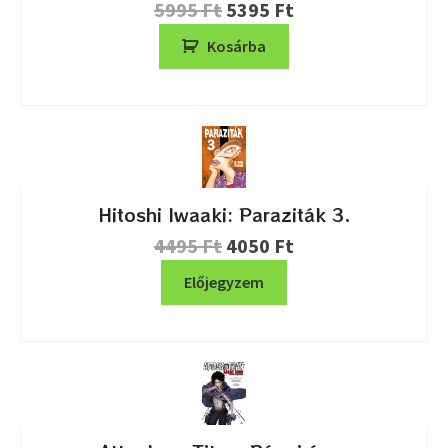
5995
Ft
5395
Ft
Kosárba
Hitoshi Iwaaki: Paraziták 3.
4495
Ft
4050
Ft
Előjegyzem