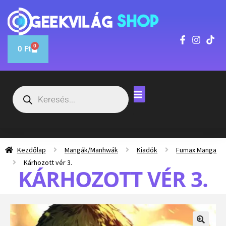
0
0
Ft
Kezdőlap
Mangák/Manhwák
Kiadók
Fumax Manga
Kárhozott vér 3.
KÁRHOZOTT VÉR 3.