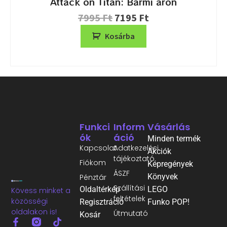
Attack on Titan: Bármi áron
7995
Ft
7195
Ft
Kosárba
Funkci
Inform
Vásárlás
Ók
Áció
Minden termék
Kapcsolat
Adatkezelési
Akciók
tájékoztató
Fiókom
Képregények
ÁSZF
Könyvek
Pénztár
Szállítási
Oldaltérkép
LEGO
Kövess minket a
feltételek
közösségi
Regisztráció
Funko POP!
oldalakon is!
Útmutató
Kosár