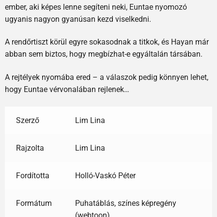
ember, aki képes lenne segíteni neki, Euntae nyomozó
ugyanis nagyon gyanúsan kezd viselkedni.
A rendőrtiszt körül egyre sokasodnak a titkok, és Hayan már
abban sem biztos, hogy megbízhat-e egyáltalán társában.
A rejtélyek nyomába ered – a válaszok pedig könnyen lehet,
hogy Euntae vérvonalában rejlenek…
Szerző
Lim Lina
Rajzolta
Lim Lina
Fordította
Holló-Vaskó Péter
Formátum
Puhatáblás, színes képregény
(webtoon)