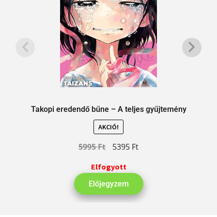
Takopi eredendő bűne – A teljes gyűjtemény
AKCIÓ!
5995
Ft
5395
Ft
Elfogyott
Előjegyzem