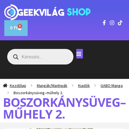
0
0
Ft
Kezdőlap
Mangák/Manhwák
Kiadók
GABO Manga
Boszorkánysüveg–műhely 2.
BOSZORKÁNYSÜVEG–
MŰHELY 2.