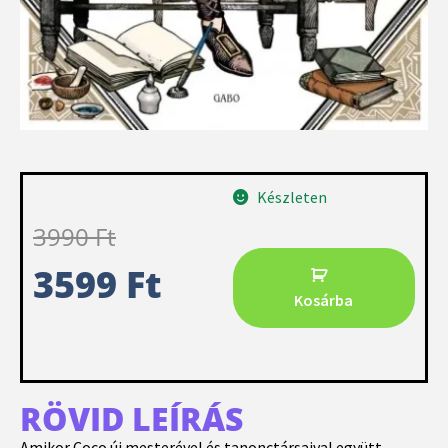
Készleten
3990
Ft
3599
Ft
Kosárba
RÖVID LEÍRÁS
Amikor Coco új mesterével és tanonctársaival együtt