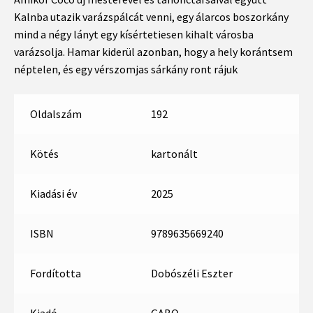
Kalnba utazik varázspálcát venni, egy álarcos boszorkány
mind a négy lányt egy kísértetiesen kihalt városba
varázsolja. Hamar kiderül azonban, hogy a hely korántsem
néptelen, és egy vérszomjas sárkány ront rájuk
Oldalszám
192
Kötés
kartonált
Kiadási év
2025
ISBN
9789635669240
Fordította
Dobószéli Eszter
Kiadó
GABO