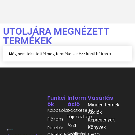
UTOLJÁRA MEGNÉZETT
TERMÉKEK
Még nem tekintettél meg terméket... nézz körül bátran :)
Funkci
Inform
Vásárlás
Ók
Áció
Minden termék
Kapcsolat
Adatkezelési
Akciók
tájékoztató
Fiókom
Képregények
ÁSZF
Könyvek
Pénztár
Szállítási
Oldaltérkép
LEGO