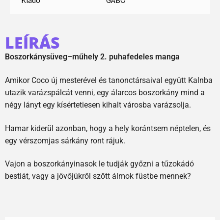
LEÍRÁS
Boszorkánysüveg–műhely 2. puhafedeles manga
Amikor Coco új mesterével és tanonctársaival együtt Kalnba
utazik varázspálcát venni, egy álarcos boszorkány mind a
négy lányt egy kísértetiesen kihalt városba varázsolja.
Hamar kiderül azonban, hogy a hely korántsem néptelen, és
egy vérszomjas sárkány ront rájuk.
Vajon a boszorkányinasok le tudják győzni a tűzokádó
bestiát, vagy a jövőjükről szőtt álmok füstbe mennek?