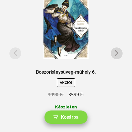
Boszorkánysüveg-műhely 6.
AKCIÓ!
3990
Ft
3599
Ft
Készleten
Kosárba