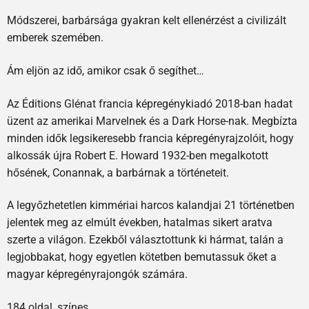
Módszerei, barbársága gyakran kelt ellenérzést a civilizált
emberek szemében.
Ám eljön az idő, amikor csak ő segíthet…
Az Éditions Glénat francia képregénykiadó 2018-ban hadat
üzent az amerikai Marvelnek és a Dark Horse-nak. Megbízta
minden idők legsikeresebb francia képregényrajzolóit, hogy
alkossák újra Robert E. Howard 1932-ben megalkotott
hősének, Conannak, a barbárnak a történeteit.
A legyőzhetetlen kimmériai harcos kalandjai 21 történetben
jelentek meg az elmúlt években, hatalmas sikert aratva
szerte a világon. Ezekből választottunk ki hármat, talán a
legjobbakat, hogy egyetlen kötetben bemutassuk őket a
magyar képregényrajongók számára.
184 oldal, színes