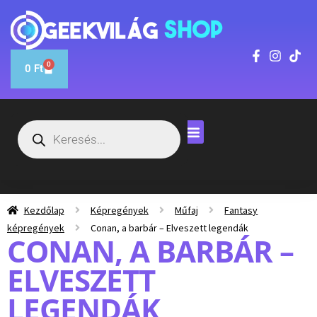
0
0
Ft
Kezdőlap
Képregények
Műfaj
Fantasy
képregények
Conan, a barbár – Elveszett legendák
CONAN, A BARBÁR –
ELVESZETT
LEGENDÁK