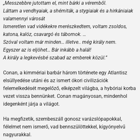
„Messzebbre jutottam el, mint bárki a véremből.
Láttam a vendhyaiak, a shémiták, a stygiaiak és a hirkániaiak
valamennyi városát
Ismeretlen vad vidékekre merészkedtem, voltam zsoldos,
katona, kalóz, csavargó és tábornok. …
Szóval voltam már minden… illetve.. még király nem.
Egyszer az is eljöhet… Bár inkább a halál!
A király a legkevésbé szabad az emberek közül.”
Conan, a kimmériai barbár három története egy Atlantisz
elsüllyedése utáni és az ismert ókori civilizációk
felemelkedését megelőző, elképzelt világba, a hybóriai korba
vezet vissza bennünket. Conan magányosan, mindenhol
idegenként járja a világot.
Ha megfizetik, szembeszáll gonosz varázslópapokkal,
félelmet nem ismerő, vad bennszülöttekkel, kígyónyelvű
nagyurakkal.