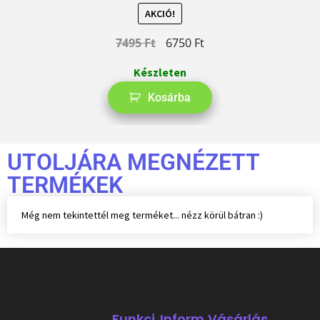
AKCIÓ!
7495
Ft
6750
Ft
Készleten
Kosárba
UTOLJÁRA MEGNÉZETT
TERMÉKEK
Még nem tekintettél meg terméket... nézz körül bátran :)
Funkci
Inform
Vásárlás