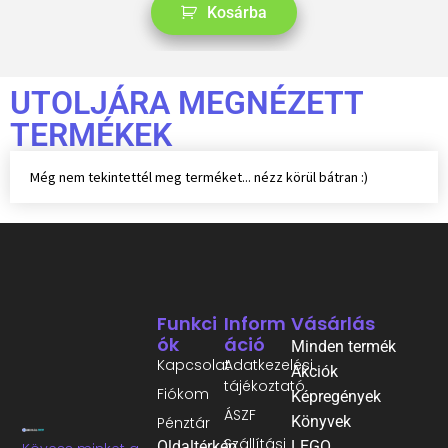
Kosárba
UTOLJÁRA MEGNÉZETT
TERMÉKEK
Még nem tekintettél meg terméket... nézz körül bátran :)
Funkci
Inform
Vásárlás
Ók
Áció
Minden termék
Kapcsolat
Adatkezelési
Akciók
tájékoztató
Fiókom
Képregények
ÁSZF
Könyvek
Pénztár
Szállítási
Oldaltérkép
LEGO