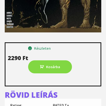
Készleten
2290
Ft
Kosárba
RÖVID LEÍRÁS
Rating:
RATED T+