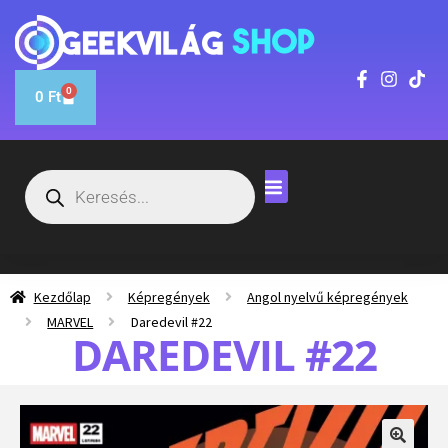
0
0
Ft
Kezdőlap
Képregények
Angol nyelvű képregények
MARVEL
Daredevil #22
DAREDEVIL #22