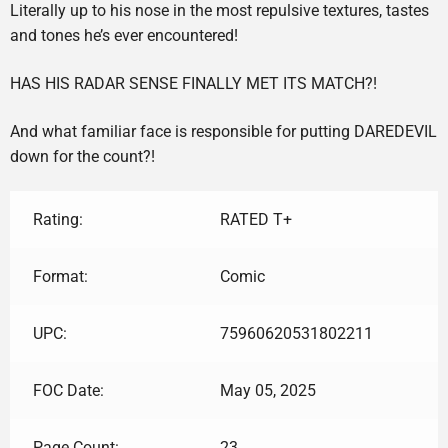
Literally up to his nose in the most repulsive textures, tastes
and tones he’s ever encountered!
HAS HIS RADAR SENSE FINALLY MET ITS MATCH?!
And what familiar face is responsible for putting DAREDEVIL
down for the count?!
Rating:
RATED T+
Format:
Comic
UPC:
75960620531802211
FOC Date:
May 05, 2025
Page Count:
23