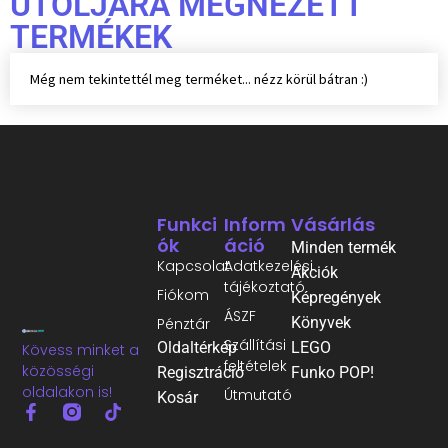
UTOLJÁRA MEGNÉZETT
TERMÉKEK
Még nem tekintettél meg terméket... nézz körül bátran :)
Funkci
Inform
Vásárlás
Ók
Áció
Minden termék
Kapcsolat
Adatkezelési
Akciók
tájékoztató
Fiókom
Képregények
ÁSZF
Könyvek
Pénztár
Szállítási
Oldaltérkép
LEGO
Kövess minket a
feltételek
közösségi
Regisztráció
Funko POP!
oldalakon is!
Útmutató
Kosár