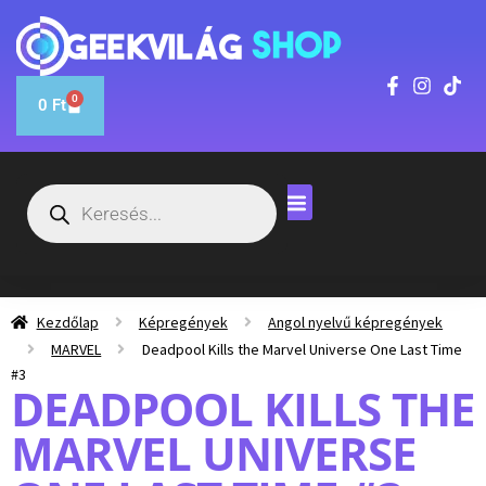
0
0
Ft
Kezdőlap
Képregények
Angol nyelvű képregények
MARVEL
Deadpool Kills the Marvel Universe One Last Time
#3
DEADPOOL KILLS THE
MARVEL UNIVERSE