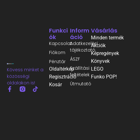
Funkci
Inform
Vásárlás
Ók
Áció
Minden termék
Kapcsolat
Adatkezelési
Akciók
tájékoztató
Fiókom
Képregények
ÁSZF
Könyvek
Pénztár
Szállítási
Oldaltérkép
LEGO
Kövess minket a
feltételek
közösségi
Regisztráció
Funko POP!
oldalakon is!
Útmutató
Kosár