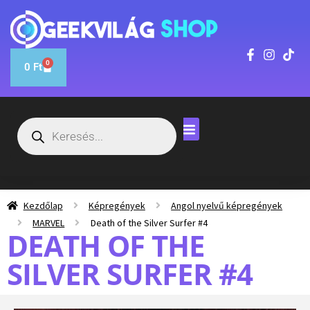
0
0
Ft
Kezdőlap
Képregények
Angol nyelvű képregények
MARVEL
Death of the Silver Surfer #4
DEATH OF THE
SILVER SURFER #4