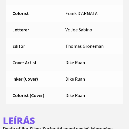
Colorist
Frank D’ARMATA
Letterer
Vc Joe Sabino
Editor
Thomas Groneman
Cover Artist
Dike Ruan
Inker (Cover)
Dike Ruan
Colorist (Cover)
Dike Ruan
LEÍRÁS
Death of the Silver Surfer #4 angol nyelvű képregény