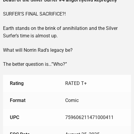
SURFER’S FINAL SACRIFICE?!
Earth stands on the brink of annihilation and the Silver
Surfer’s time is almost up.
What will Norrin Rad’s legacy be?
The better question is…”Who?”
Rating
RATED T+
Format
Comic
UPC
759606211471000411