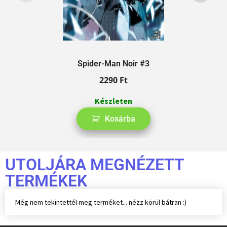
Spider-Man Noir #3
2290
Ft
Készleten
Kosárba
UTOLJÁRA MEGNÉZETT
TERMÉKEK
Még nem tekintettél meg terméket... nézz körül bátran :)