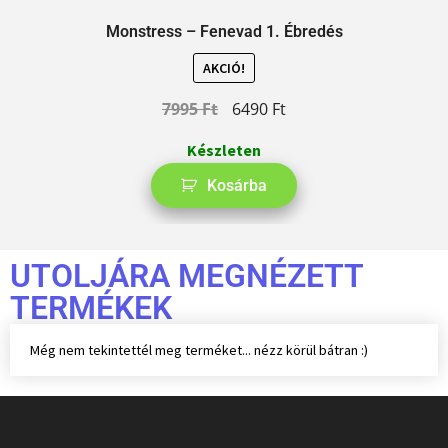
Monstress – Fenevad 1. Ébredés
AKCIÓ!
7995
Ft
6490
Ft
Készleten
Kosárba
UTOLJÁRA MEGNÉZETT
TERMÉKEK
Még nem tekintettél meg terméket... nézz körül bátran :)