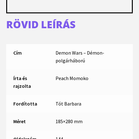
RÖVID LEÍRÁS
Cím
Demon Wars – Démon-
polgárháború
Írta és
Peach Momoko
rajzolta
Fordította
Tót Barbara
Méret
185×280 mm