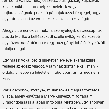
Amikor a Vasszamuráj összecsap az Igazság Pajzsával,
küzdelmükben nincs helye kíméletnek vagy
bajtársiasságnak: pusztító párbajuk azzal fenyeget, hogy
egyaránt elsöpri az emberek és a szellemek világát.
Ahogy a démonok és mutáns szörnyetegek összecsapnak,
Jasida Mariko a kettészakadt szellemvilág kellős közepén
egy tüzes madárdémon és egy buzogányt lóbáló lény között
találja magát.
Egy másik yokai pedig hihetetlen erejével skarlátszínre
festené az egész világot. A lánynak döntenie kell, melyik
oldalra áll ebben a lehetetlen háborúban, amíg még nem
késő.
Vár a démonok, szörnyek, mutánsok és mágia titokzatos
világa, amely egyúttal a Marvel-univerzum forradalmi
újragondolása is a japán mitológia keretében, úgy, ahogyan
arra csak az egyedi képi világáról ismert japán művész,