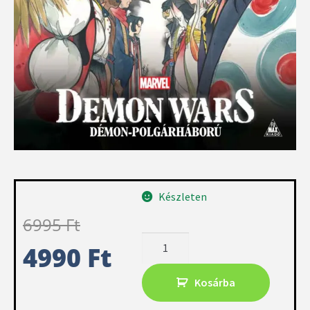
Készleten
6995
Ft
4990
Ft
Kosárba