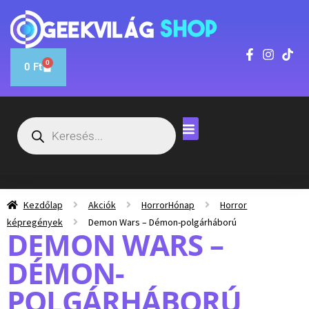
0
0
Ft
Kezdőlap
Akciók
HorrorHónap
Horror
képregények
Demon Wars – Démon-polgárháború
DEMON WARS –
DÉMON-
POLGÁRHÁBORÚ