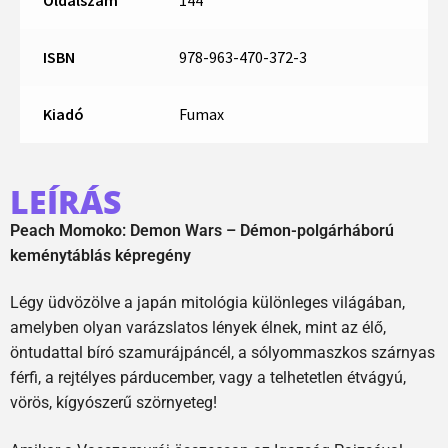
Oldalszám
144
ISBN
978-963-470-372-3
Kiadó
Fumax
LEÍRÁS
Peach Momoko: Demon Wars – Démon-polgárháború
keménytáblás képregény
Légy üdvözölve a japán mitológia különleges világában,
amelyben olyan varázslatos lények élnek, mint az élő,
öntudattal bíró szamurájpáncél, a sólyommaszkos szárnyas
férfi, a rejtélyes párducember, vagy a telhetetlen étvágyú,
vörös, kígyószerű szörnyeteg!