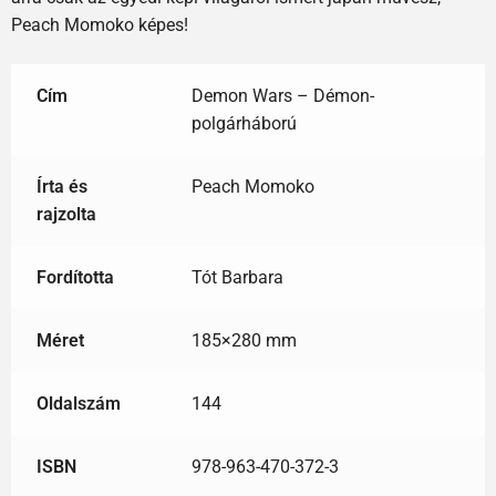
Peach Momoko képes!
Cím
Demon Wars – Démon-
polgárháború
Írta és
Peach Momoko
rajzolta
Fordította
Tót Barbara
Méret
185×280 mm
Oldalszám
144
ISBN
978-963-470-372-3