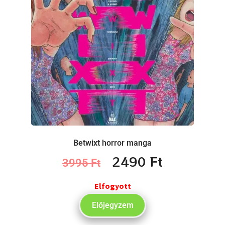
Betwixt horror manga
2490
Ft
3995
Ft
Elfogyott
Előjegyzem