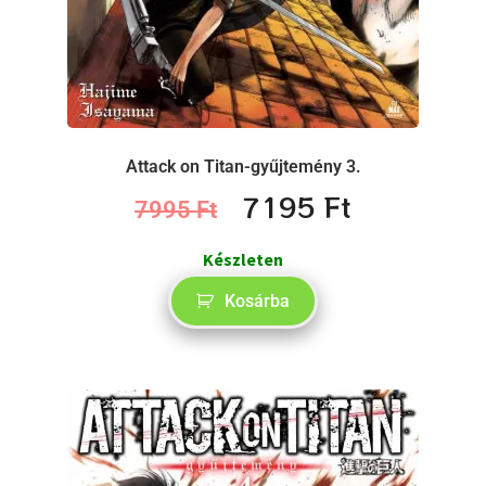
Attack on Titan-gyűjtemény 3.
7195
Ft
7995
Ft
Készleten
Kosárba