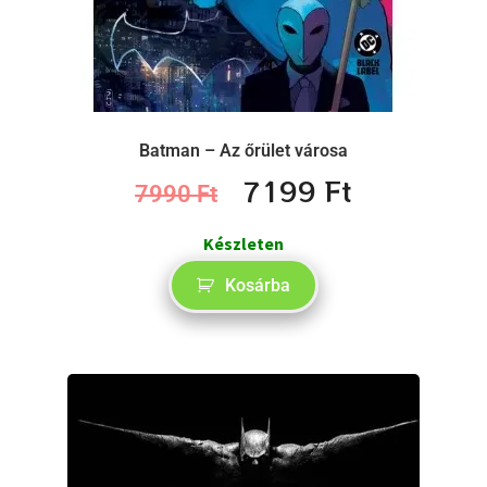
Batman – Az őrület városa
7199
Ft
7990
Ft
Készleten
Kosárba