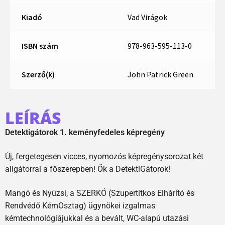
Kiadó
Vad Virágok
ISBN szám
978-963-595-113-0
Szerző(k)
John Patrick Green
LEÍRÁS
Detektigátorok 1. keményfedeles képregény
Új, fergetegesen vicces, nyomozós képregénysorozat két
aligátorral a főszerepben! Ők a DetektiGátorok!
Mangó és Nyüzsi, a SZERKÓ (Szupertitkos Elhárító és
Rendvédő KémOsztag) ügynökei izgalmas
kémtechnológiájukkal és a bevált, WC-alapú utazási