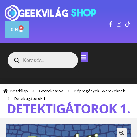
0
0
Ft
Kezdőlap
Gyereksarok
Képregények Gyerekeknek
Detektigátorok 1.
DETEKTIGÁTOROK 1.