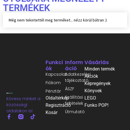
TERMÉKEK
Még nem tekintettél meg terméket... nézz körül bátran :)
Funkci
Inform
Vásárlás
Ók
Áció
Minden termék
Kapcsolat
Adatkezelési
Akciók
tájékoztató
Fiókom
Képregények
ÁSZF
Könyvek
Pénztár
Szállítási
Oldaltérkép
LEGO
Kövess minket a
feltételek
közösségi
Regisztráció
Funko POP!
oldalakon is!
Útmutató
Kosár