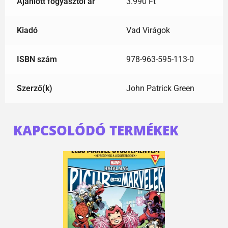
Ajánlott fogyasztói ár
3.990 Ft
Kiadó
Vad Virágok
ISBN szám
978-963-595-113-0
Szerző(k)
John Patrick Green
KAPCSOLÓDÓ TERMÉKEK