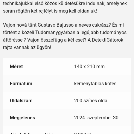
technikájukkal első közös küldetésükre indulnak, amelynek
során rögtön két rejtélyt is meg kell oldaniuk!
Vajon hová tűnt Gustavo Bajusso a neves cukrász? És mi
történt a közeli Tudománygyárban a legújabb tudományos
áttöréssel? Vajon összefügg a két eset? A DetektiGátorok
rajta vannak az ügyön!
Méret
140 x 210 mm
Formátum
keménytáblás kötés
Oldalszám
200 színes oldal
Megjelenés
2024. szeptember 30.