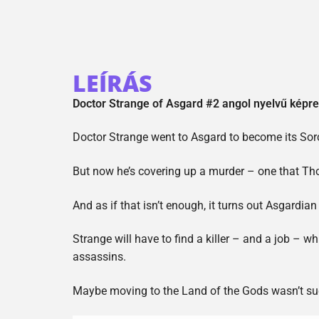
LEÍRÁS
Doctor Strange of Asgard #2 angol nyelvű képr
Doctor Strange went to Asgard to become its Sor
But now he’s covering up a murder – one that Tho
And as if that isn’t enough, it turns out Asgardian
Strange will have to find a killer – and a job –
assassins.
Maybe moving to the Land of the Gods wasn’t s