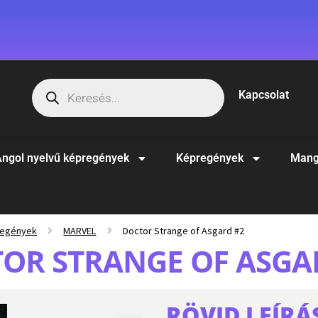
Kapcsolat
ngol nyelvű képregények
Képregények
Mang
regények
MARVEL
Doctor Strange of Asgard #2
OR STRANGE OF ASGA
RÖVID LEÍRÁ