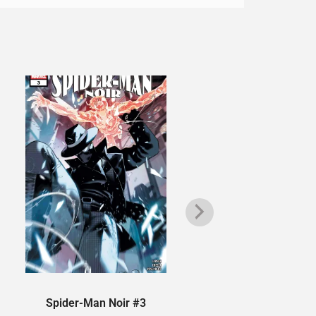
Spider-Man Noir #3
Daredevil & Pu