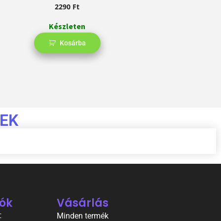
2290
Ft
Készleten
Kosárba
EK
ók
Vásárlás
t
Minden termék