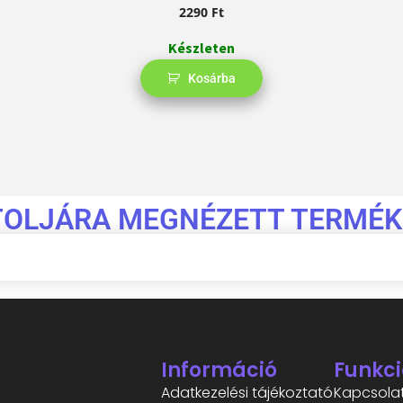
2290
Ft
Készleten
Kosárba
TOLJÁRA MEGNÉZETT TERMÉK
Információ
Funkci
Adatkezelési tájékoztató
Kapcsola