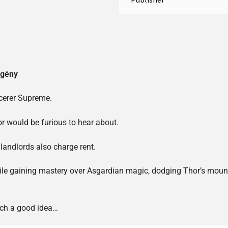
egény
cerer Supreme.
r would be furious to hear about.
 landlords also charge rent.
 while gaining mastery over Asgardian magic, dodging Thor’s mo
uch a good idea…