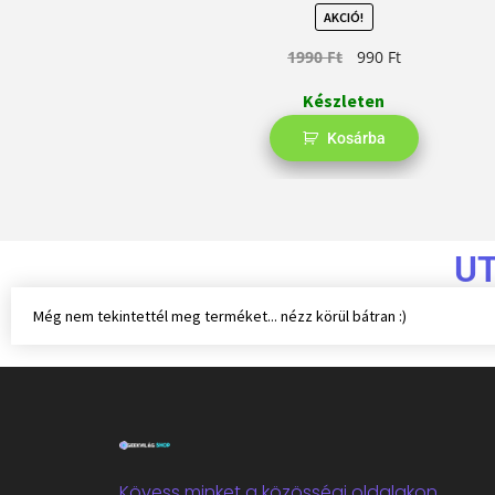
AKCIÓ!
1990
Ft
990
Ft
Készleten
Kosárba
U
Még nem tekintettél meg terméket... nézz körül bátran :)
Kövess minket a közösségi oldalakon