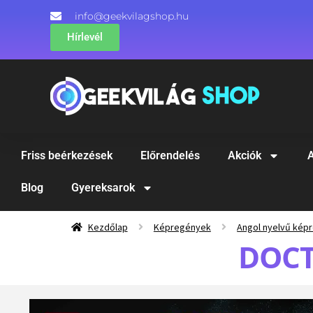
info@geekvilagshop.hu
Hírlevél
Friss beérkezések
Előrendelés
Akciók
A
Blog
Gyereksarok
Kezdőlap
Képregények
Angol nyelvű kép
DOCT