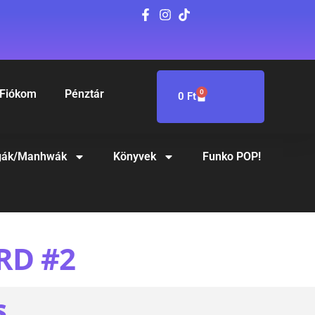
Fiókom
Pénztár
0
0
Ft
ák/Manhwák
Könyvek
Funko POP!
RD #2
S