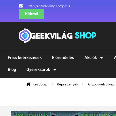
info@geekvilagshop.hu
Hírlevél
Friss beérkezések
Előrendelés
Akciók
A
Blog
Gyereksarok
Kezdőlap
Képregények
Angol nyelvű kép