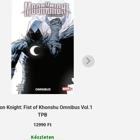
Marvel Black, 
n Knight: Fist of Khonshu Omnibus Vol.1
TPB
12990
Ft
Készleten