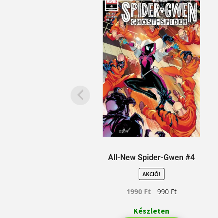
All-New Spider-Gwen #4
AKCIÓ!
1990
Ft
990
Ft
Készleten