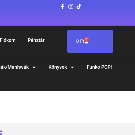
Fiókom
Pénztár
0
0
Ft
ák/Manhwák
Könyvek
Funko POP!
S