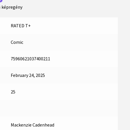
ű képregény
RATED T+
Comic
75960621037400211
February 24, 2025
25
Mackenzie Cadenhead