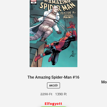
The Amazing Spider-Man #16
Moo
AKCIÓ!
2290
Ft
1390
Ft
Elfogyott