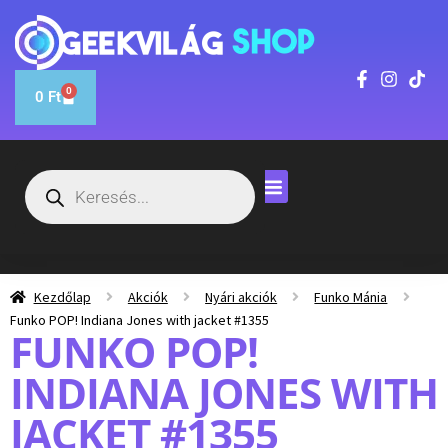
0
0
Ft
Kezdőlap
Akciók
Nyári akciók
Funko Mánia
Funko POP! Indiana Jones with jacket #1355
FUNKO POP!
INDIANA JONES WITH
JACKET #1355