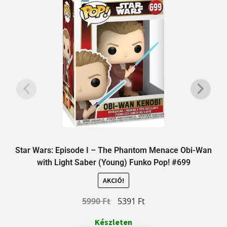
Star Wars: Episode I – The Phantom Menace Obi-Wan
with Light Saber (Young) Funko Pop! #699
AKCIÓ!
5990
Ft
5391
Ft
Készleten