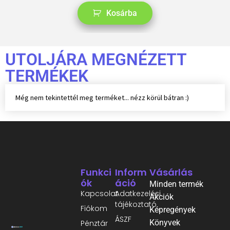
Kosárba
UTOLJÁRA MEGNÉZETT
TERMÉKEK
Még nem tekintettél meg terméket... nézz körül bátran :)
Funkci
Inform
Vásárlás
Ók
Áció
Minden termék
Kapcsolat
Adatkezelési
Akciók
tájékoztató
Fiókom
Képregények
ÁSZF
Könyvek
Pénztár