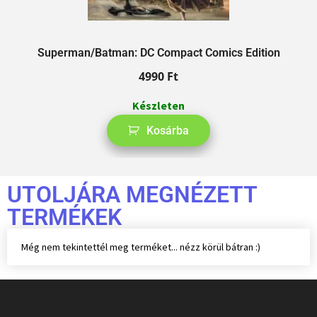
A
Superman/Batman: DC Compact Comics Edition
4990
Ft
Készleten
Kosárba
UTOLJÁRA MEGNÉZETT
TERMÉKEK
Még nem tekintettél meg terméket... nézz körül bátran :)