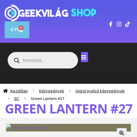
0
0
Ft
Kezdőlap
Képregények
Angol nyelvű képregények
DC
Green Lantern #27
GREEN LANTERN #27