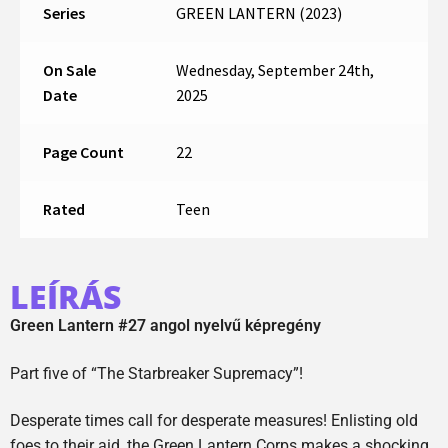
Series
GREEN LANTERN (2023)
On Sale
Wednesday, September 24th,
Date
2025
Page Count
22
Rated
Teen
LEÍRÁS
Green Lantern #27 angol nyelvű képregény
Part five of “The Starbreaker Supremacy”!
Desperate times call for desperate measures! Enlisting old
foes to their aid, the Green Lantern Corps makes a shocking