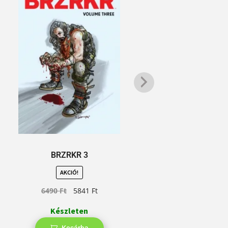
BRZRK
BRZRKR 3
AKCIÓ!
6490
Ft
5841
Ft
Készleten