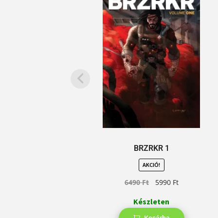
BRZRKR 1
AKCIÓ!
6490
Ft
5990
Ft
Készleten