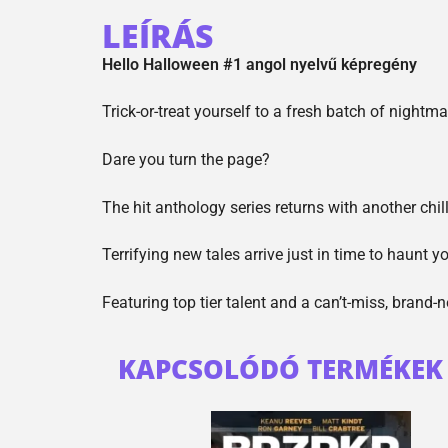
LEÍRÁS
Hello Halloween #1 angol nyelvű képregény
Trick-or-treat yourself to a fresh batch of nightma
Dare you turn the page?
The hit anthology series returns with another chill
Terrifying new tales arrive just in time to haunt y
Featuring top tier talent and a can’t-miss, bran
KAPCSOLÓDÓ TERMÉKEK