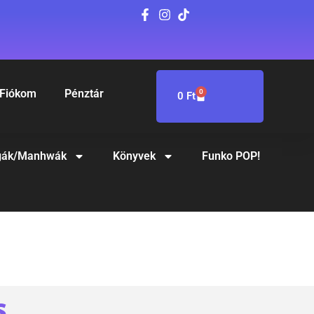
Fiókom
Pénztár
0
0
Ft
ák/Manhwák
Könyvek
Funko POP!
1
S