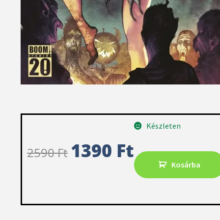
Készleten
1390
Ft
2590
Ft
Kosárba