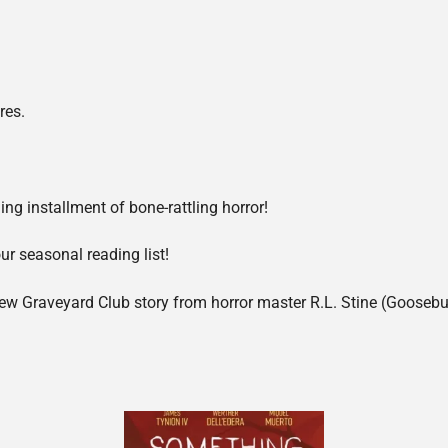
res.
ing installment of bone-rattling horror!
our seasonal reading list!
d-new Graveyard Club story from horror master R.L. Stine (Gooseb