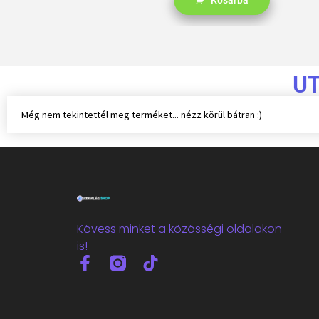
Kosárba
U
Még nem tekintettél meg terméket... nézz körül bátran :)
Kövess minket a közösségi oldalakon
is!