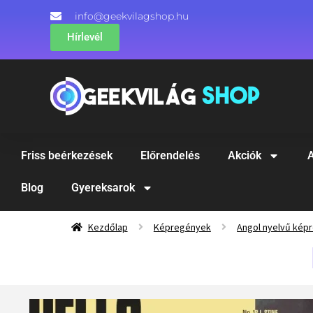
info@geekvilagshop.hu
Hírlevél
Friss beérkezések
Előrendelés
Akciók
A
Blog
Gyereksarok
Kezdőlap
Képregények
Angol nyelvű kép