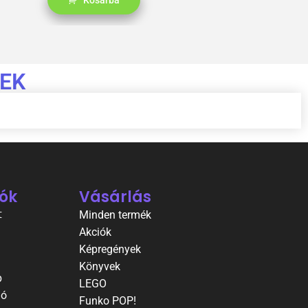
Kosárba
EK
ók
Vásárlás
t
Minden termék
Akciók
Képregények
Könyvek
p
LEGO
ió
Funko POP!