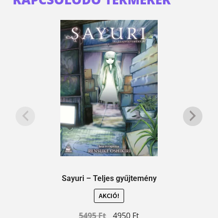
Sayuri – Teljes gyűjtemény
AKCIÓ!
5495
Ft
4950
Ft