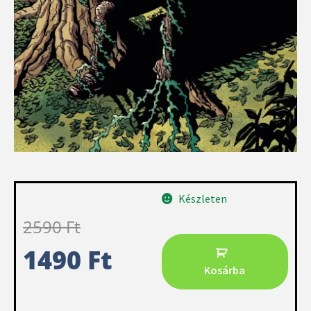
Készleten
2590
Ft
1490
Ft
Kosárba