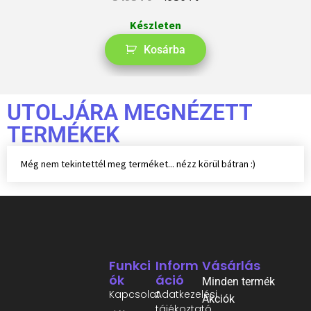
Készleten
Kosárba
UTOLJÁRA MEGNÉZETT
TERMÉKEK
Még nem tekintettél meg terméket... nézz körül bátran :)
Funkci
Inform
Vásárlás
Ók
Áció
Minden termék
Kapcsolat
Adatkezelési
Akciók
tájékoztató