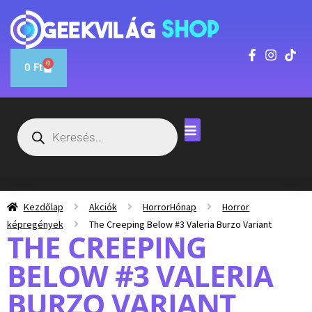
0
0
Ft
Kezdőlap
Akciók
HorrorHónap
Horror
képregények
The Creeping Below #3 Valeria Burzo Variant
THE CREEPING
BELOW #3 VALERIA
BURZO VARIANT