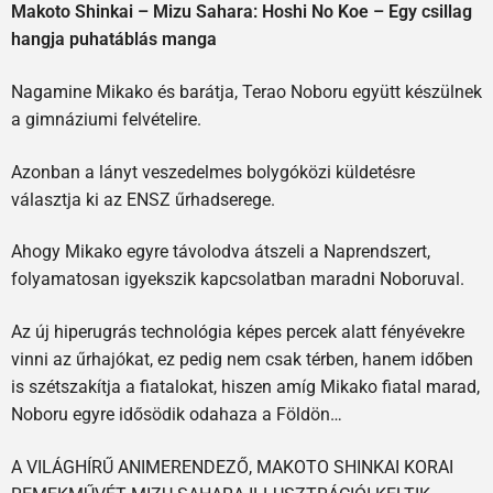
Makoto Shinkai – Mizu Sahara: Hoshi No Koe – Egy csillag
hangja puhatáblás manga
Nagamine Mikako és barátja, Terao Noboru együtt készülnek
a gimnáziumi felvételire.
Azonban a lányt veszedelmes bolygóközi küldetésre
választja ki az ENSZ űrhadserege.
Ahogy Mikako egyre távolodva átszeli a Naprendszert,
folyamatosan igyekszik kapcsolatban maradni Noboruval.
Az új hiperugrás technológia képes percek alatt fényévekre
vinni az űrhajókat, ez pedig nem csak térben, hanem időben
is szétszakítja a fiatalokat, hiszen amíg Mikako fiatal marad,
Noboru egyre idősödik odahaza a Földön…
A VILÁGHÍRŰ ANIMERENDEZŐ, MAKOTO SHINKAI KORAI