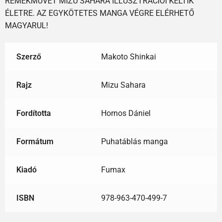
REMEKMŰVÉT MIZU SAHARA ILLUSZTRÁCIÓI KELTIK
ÉLETRE. AZ EGYKÖTETES MANGA VÉGRE ELÉRHETŐ
MAGYARUL!
Szerző
Makoto Shinkai
Rajz
Mizu Sahara
Fordította
Hornos Dániel
Formátum
Puhatáblás manga
Kiadó
Fumax
ISBN
978-963-470-499-7