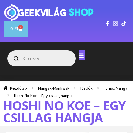
0
0
Ft
Kezdőlap
Mangák/Manhwák
Kiadók
Fumax Manga
Hoshi No Koe – Egy csillag hangja
HOSHI NO KOE – EGY
CSILLAG HANGJA