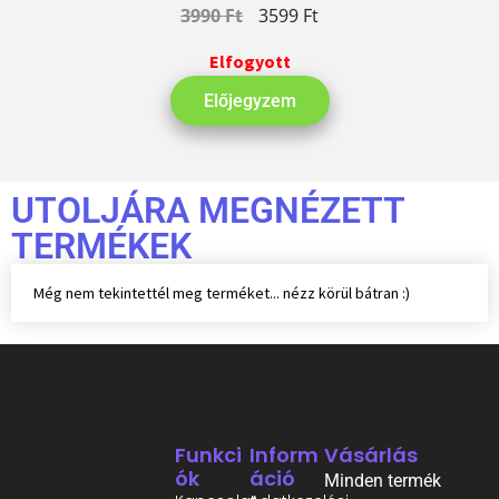
3990
Ft
3599
Ft
Elfogyott
Előjegyzem
UTOLJÁRA MEGNÉZETT
TERMÉKEK
Még nem tekintettél meg terméket... nézz körül bátran :)
Funkci
Inform
Vásárlás
Ók
Áció
Minden termék