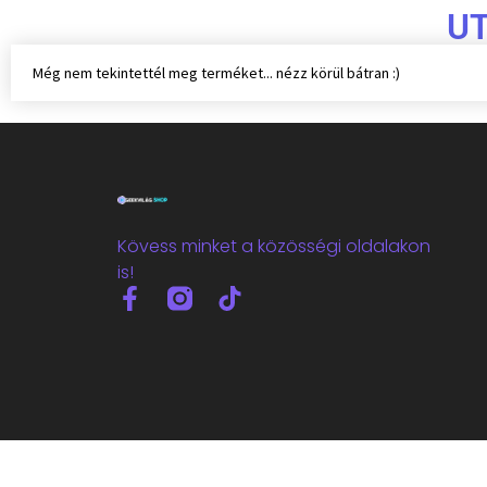
U
Még nem tekintettél meg terméket... nézz körül bátran :)
Kövess minket a közösségi oldalakon
is!