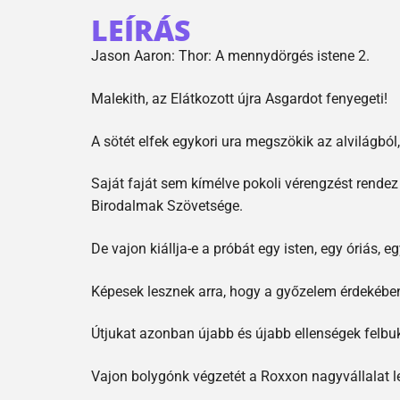
LEÍRÁS
Jason Aaron: Thor: A mennydörgés istene 2.
Malekith, az Elátkozott újra Asgardot fenyegeti!
A sötét elfek egykori ura megszökik az alvilágból
Saját faját sem kímélve pokoli vérengzést rendez 
Birodalmak Szövetsége.
De vajon kiállja-e a próbát egy isten, egy óriás, e
Képesek lesznek arra, hogy a győzelem érdekében 
Útjukat azonban újabb és újabb ellenségek felbukk
Vajon bolygónk végzetét a Roxxon nagyvállalat l