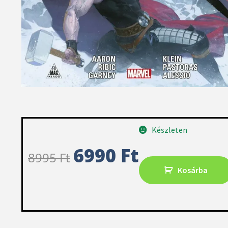
Készleten
6990
Ft
8995
Ft
Kosárba