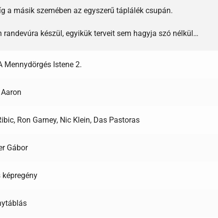
 míg a másik szemében az egyszerű táplálék csupán.
 randevúra készül, egyikük terveit sem hagyja szó nélkül…
A Mennydörgés Istene 2.
 Aaron
ibic, Ron Garney, Nic Klein, Das Pastoras
er Gábor
 képregény
ytáblás