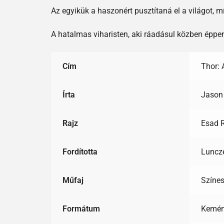
Az egyikük a haszonért pusztítaná el a világot,
A hatalmas viharisten, aki ráadásul közben éppen
Cím
Thor: 
Írta
Jason
Rajz
Esad R
Fordította
Luncz
Műfaj
Színes
Formátum
Kemén