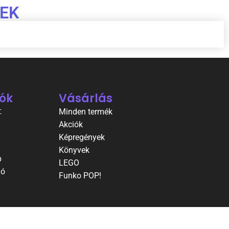
EK
ók
Vásárlás
t
Minden termék
Akciók
Képregények
Könyvek
p
LEGO
ió
Funko POP!