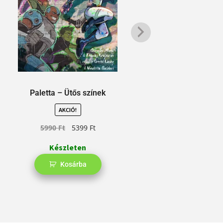
Paletta – Ütős színek
Hatalmas Picu
Gy
AKCIÓ!
5990
Ft
5399
Ft
Készleten
Kosárba