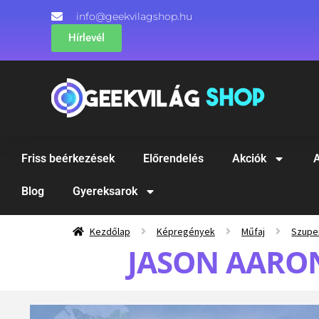
info@geekvilagshop.hu
Hírlevél
Friss beérkezések
Előrendelés
Akciók
A
Blog
Gyereksarok
Kezdőlap
Képregények
Műfaj
Szupe
JASON AARON