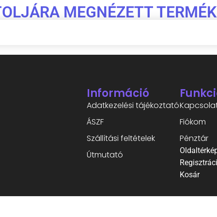
TOLJÁRA MEGNÉZETT TERMÉK
Információ
Funkci
Adatkezelési tájékoztató
Kapcsola
ÁSZF
Fiókom
Szállítási feltételek
Pénztár
Oldaltérké
Útmutató
Regisztrác
Kosár