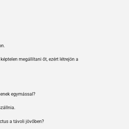
on.
ptelen megállítani őt, ezért létrejön a
ezzenek egymással?
zállnia.
ctus a távoli jövőben?