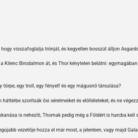
, hogy visszafoglalja trónját, és kegyetlen bosszút álljon Asgard
a Kilenc Birodalmon át, és Thor kénytelen belátni: egymagában ké
gy törpe, egy troll, egy fényelf és egy mágusnő társulása?
háttérbe szorítsák ősi sérelmeiket és előítéleteket, és ne vég
anása is nehezíti, Thornak pedig még a Földért is harcba kell s
egújabb vezetője hozza el már most, a jelenben, vagy majd Gala