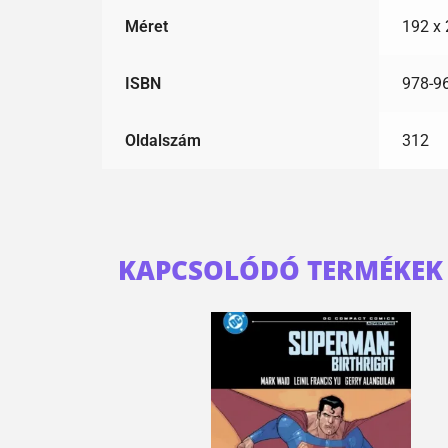
Méret
192 x
ISBN
978-9
Oldalszám
312
KAPCSOLÓDÓ TERMÉKEK