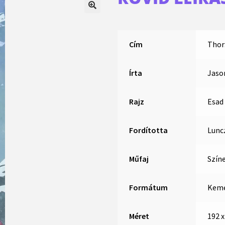
Cím
Thor:
Írta
Jaso
Rajz
Esad 
Fordította
Lunc
Műfaj
Szín
Formátum
Kemé
Méret
192 