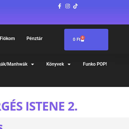
Fiókom
Pénztár
0
0
Ft
ák/Manhwák
Könyvek
Funko POP!
ÉS ISTENE 2.
S