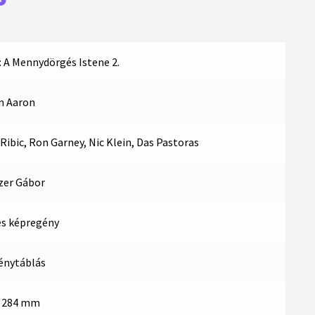
 A Mennydörgés Istene 2.
n Aaron
Ribic, Ron Garney, Nic Klein, Das Pastoras
zer Gábor
es képregény
nytáblás
x 284 mm