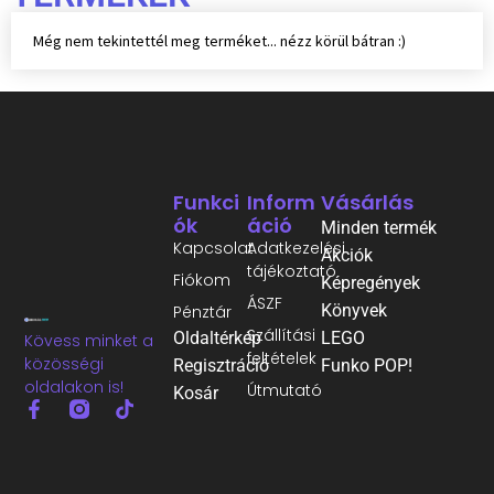
Még nem tekintettél meg terméket... nézz körül bátran :)
Funkci
Inform
Vásárlás
Ók
Áció
Minden termék
Kapcsolat
Adatkezelési
Akciók
tájékoztató
Fiókom
Képregények
ÁSZF
Könyvek
Pénztár
Szállítási
Oldaltérkép
LEGO
Kövess minket a
feltételek
közösségi
Regisztráció
Funko POP!
oldalakon is!
Útmutató
Kosár