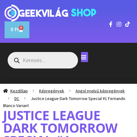
0
0
Ft
Kezdőlap
Képregények
Angol nyelvű képregények
DC
Justice League Dark Tomorrow Special #1 Fernando
Blanco Variant
JUSTICE LEAGUE
DARK TOMORROW