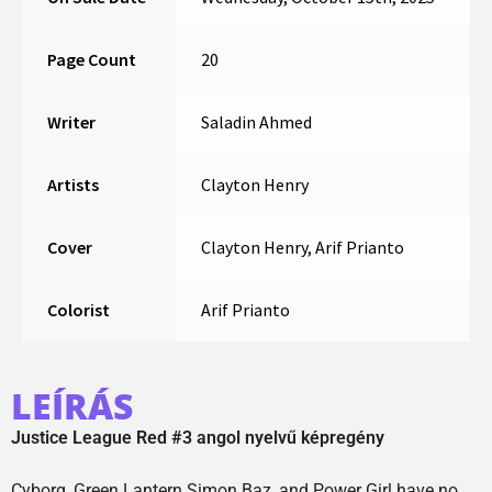
Page Count
20
Writer
Saladin Ahmed
Artists
Clayton Henry
Cover
Clayton Henry, Arif Prianto
Colorist
Arif Prianto
LEÍRÁS
Justice League Red #3 angol nyelvű képregény
Cyborg, Green Lantern Simon Baz, and Power Girl have no