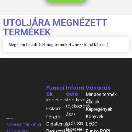
UTOLJÁRA MEGNÉZETT
TERMÉKEK
Még nem tekintettél meg terméket... nézz körül bátran :)
Funkci
Inform
Vásárlás
Ók
Áció
Minden termék
Kapcsolat
Adatkezelési
Akciók
tájékoztató
Fiókom
Képregények
ÁSZF
Könyvek
Pénztár
Szállítási
Oldaltérkép
LEGO
Kövess minket a
feltételek
közösségi
Regisztráció
Funko POP!